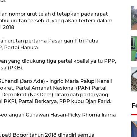
sa.
n nomor urut telah ditetapkan pada rapat
ui urutan tersebut, yang akan tertera dalam
i 2018.
ah urutan pertama Pasangan Fitri Putra
, Partai Hanura.
n yang didukung tiga partai koalisi yaitu PPP,
gsa (PKB).
andi (Jaro Ade) - Ingrid Maria Palupi Kansil
okrat, Partai Amanat Nasional (PAN) Partai
nal Demokrat (NasDem) ditambah partai yang
i PKPI, Partai Berkarya, PPP kubu Djan Farid.
F
rseorangan Gunawan Hasan-Ficky Rhoma Irama
ati Bogor tahun 2018 dihadiri semua