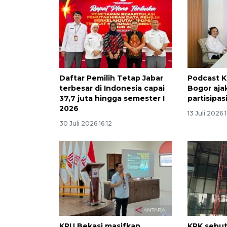
Daftar Pemilih Tetap Jabar
Podcast 
terbesar di Indonesia capai
Bogor aja
37,7 juta hingga semester I
partisipasi
2026
13 Juli 2026 
30 Juli 2026 16:12
KPU Bekasi masifkan
KPK sebut