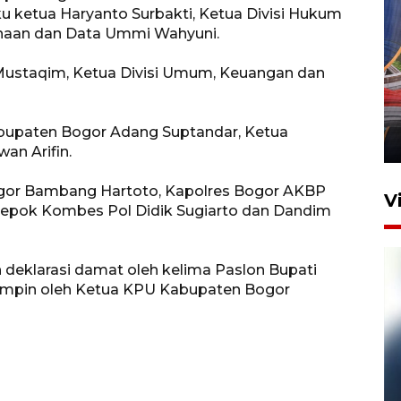
 ketua Haryanto Surbakti, Ketua Divisi Hukum
ncanaan dan Data Ummi Wahyuni.
Mustaqim, Ketua Divisi Umum, Keuangan dan
Komisi V DPR tinjau
perlintasan sebidang di
Stasiun Bogor
abupaten Bogor Adang Suptandar, Ketua
12 Juni 2026 18:49
n Arifin.
gor Bambang Hartoto, Kapolres Bogor AKBP
V
 Depok Kombes Pol Didik Sugiarto dan Dandim
deklarasi damat oleh kelima Paslon Bupati
pimpin oleh Ketua KPU Kabupaten Bogor
Pelanggan Filaha Farm setia