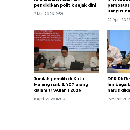
pendidikan politik sejak dini
pembatas
uang tuna
2 Mei 2026 12:59
25 April 2026
Jumlah pemilih di Kota
DPR RI: R
Malang naik 3.407 orang
lembaga 
dalam triwulan I 2026
harus dika
6 April 2026 14:00
16 Maret 202