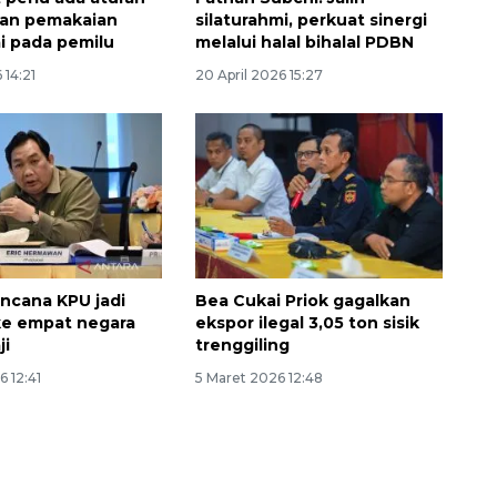
an pemakaian
silaturahmi, perkuat sinergi
i pada pemilu
melalui halal bihalal PDBN
 14:21
20 April 2026 15:27
encana KPU jadi
Bea Cukai Priok gagalkan
ke empat negara
ekspor ilegal 3,05 ton sisik
ji
trenggiling
6 12:41
5 Maret 2026 12:48