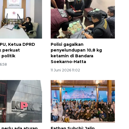
KPU, Ketua DPRD
Polisi gagalkan
k perkuat
penyelundupan 10,8 kg
 politik
ketamin di Bandara
Soekarno-Hatta
16:58
11 Juni 2026 11:02
160 ribu sambungan baru
jaringan gas 2026
2026-08-07 18:00:00
 perlu ada aturan
Fathan Subchi: Jalin