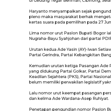
di Gedung Tegar Beriman, Cibinong, Sela
Haryanto menyampaikan sejak pengundia
pleno maka masyarakat berhak mengetah
kertas suara pada pemilihan pada 27 Jun
Lima nomor urut Paslon Bupati Bogor ial
Nugraha-Bayu Syahjohan dari partai PDIP
Urutan kedua Ade Yasin (AY)-Iwan Setiawa
Partai Gerindra, Partai Kebangkitan Ban
Kemudian urutan ketiga Pasangan Ade Ruh
yang didukung Partai Golkar, Partai Dem
Keadilan Sejahtera (PKS), Partai Nasio
belum memiliki perwakilan legislatif yakn
Lalu nomor urut keempat pasangan pe
dan kelima Ade Wardana-Asep Ruhiyat.
Penetapan pengundian nomor Paslon Bup