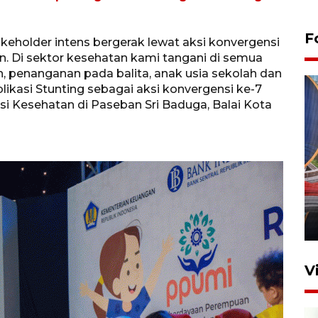
F
keholder intens bergerak lewat aksi konvergensi
an. Di sektor kesehatan kami tangani di semua
kan, penanganan pada balita, anak usia sekolah dan
likasi Stunting sebagai aksi konvergensi ke-7
 Kesehatan di Paseban Sri Baduga, Balai Kota
Komisi V DPR tinjau
perlintasan sebidang di
Stasiun Bogor
12 Juni 2026 18:49
V