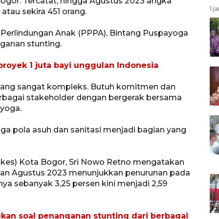
ogor. Tercatat, hingga Agustus 2023 angka
1 j
atau sekira 451 orang.
erlindungan Anak (PPPA), Bintang Puspayoga
ganan stunting.
proyek 1 juta bayi unggulan Indonesia
h yang sangat kompleks. Butuh komitmen dan
berbagai stakeholder dengan bergerak bersama
ayoga.
 juga pola asuh dan sanitasi menjadi bagian yang
nkes) Kota Bogor, Sri Nowo Retno mengatakan
ulan Agustus 2023 menunjukkan penurunan pada
ya sebanyak 3,25 persen kini menjadi 2,59
an soal penanganan stunting dari berbagai