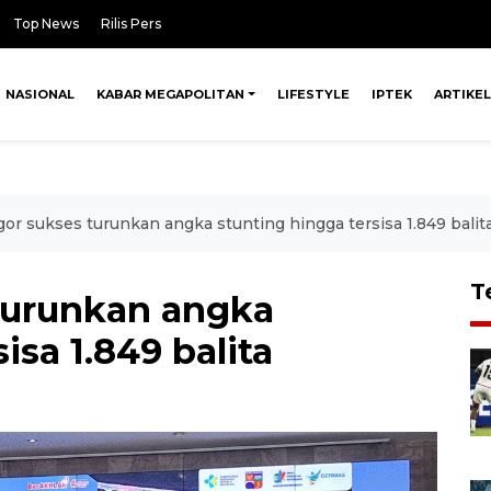
Top News
Rilis Pers
NASIONAL
KABAR MEGAPOLITAN
LIFESTYLE
IPTEK
ARTIKEL
or sukses turunkan angka stunting hingga tersisa 1.849 balit
T
turunkan angka
isa 1.849 balita