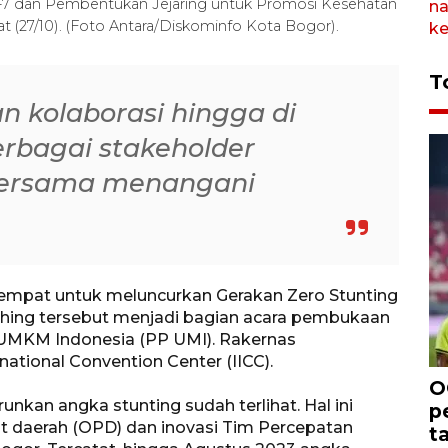
ke-7 dan Pembentukan Jejaring untuk Promosi Kesehatan
t (27/10). (Foto Antara/Diskominfo Kota Bogor).
T
 kolaborasi hingga di
erbagai stakeholder
bersama menangani
empat untuk meluncurkan Gerakan Zero Stunting
ching tersebut menjadi bagian acara pembukaan
UMKM Indonesia (PP UMI). Rakernas
national Convention Center (IICC).
O
nkan angka stunting sudah terlihat. Hal ini
p
at daerah (OPD) dan inovasi Tim Percepatan
t