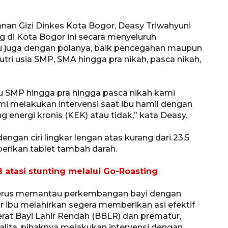
jalanan Jakarta
2026-08-05 18:00:00
nan Gizi Dinkes Kota Bogor, Deasy Triwahyuni
di Kota Bogor ini secara menyeluruh
tu juga dengan polanya, baik pencegahan maupun
tri usia SMP, SMA hingga pra nikah, pasca nikah,
tau SMP hingga pra hingga pasca nikah kami
mi melakukan intervensi saat ibu hamil dengan
energi kronis (KEK) atau tidak,” kata Deasy.
engan ciri lingkar lengan atas kurang dari 23,5
rikan tablet tambah darah.
atasi stunting melalui Go-Roasting
es terus memantau perkembangan bayi dengan
ar ibu melahirkan segera memberikan asi efektif
erat Bayi Lahir Rendah (BBLR) dan prematur,
alita, pihaknya melakukan intervensi dengan