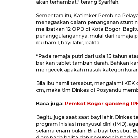
akan terhambat," terang Syarifah.
Sementara itu, Katimker Pembina Pelaya
menegaskan dalam penanganan stunting 
melibatkan 12 OPD di Kota Bogor. Begi
penanggulangannya, mulai dari remaja pu
ibu hamil, bayi lahir, balita.
“Pada remaja putri dari usia 13 tahun a
berikan tablet tambah darah. Bahkan ka
mengecek apakah masuk kategori kurang 
Bila ibu hamil tersebut, mengalami KEK d
cm, maka tim Dinkes di Posyandu membe
Baca juga:
Pemkot Bogor gandeng IPB 
Begitu juga saat saat bayi lahir, Dink
program inisiasi menyusui dini (IMD), ag
selama enam bulan. Bila bayi tersebut B
diare pada balita dan pneumonia pada b