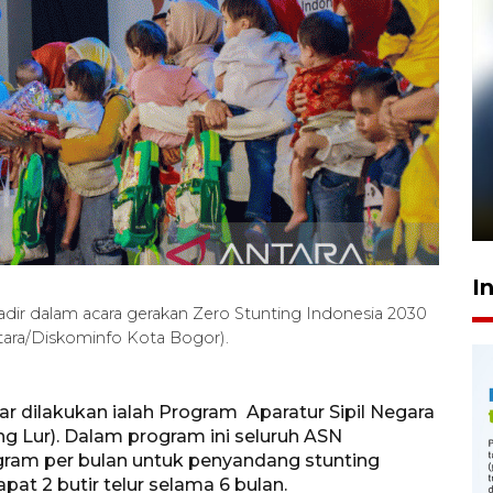
Pelanggan Filaha Farm setia
sampai 8 tahan?
1 Juni 2026 05:47
I
adir dalam acara gerakan Zero Stunting Indonesia 2030
Antara/Diskominfo Kota Bogor).
ar dilakukan ialah Program Aparatur Sipil Negara
ng Lur). Dalam program ini seluruh ASN
gram per bulan untuk penyandang stunting
at 2 butir telur selama 6 bulan.