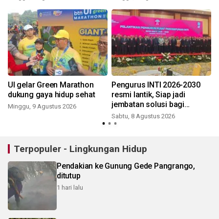
4
UI gelar Green Marathon
Pengurus INTI 2026-2030
P
dukung gaya hidup sehat
resmi lantik, Siap jadi
jembatan solusi bagi
Minggu, 9 Agustus 2026
persoalan bangsa
Sabtu, 8 Agustus 2026
Terpopuler - Lingkungan Hidup
Pendakian ke Gunung Gede Pangrango,
ditutup
1 hari lalu