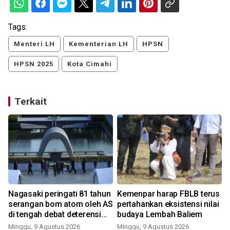
Tags:
Menteri LH
Kementerian LH
HPSN
HPSN 2025
Kota Cimahi
Terkait
Nagasaki peringati 81 tahun
Kemenpar harap FBLB terus
serangan bom atom oleh AS
pertahankan eksistensi nilai
di tengah debat deterensi
budaya Lembah Baliem
nuklir
Minggu, 9 Agustus 2026
Minggu, 9 Agustus 2026