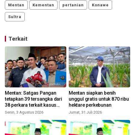
Mentan
Kementan
pertanian
Konawe
Sultra
Terkait
Mentan: Satgas Pangan
Mentan siapkan benih
tetapkan 39 tersangka dari
unggul gratis untuk 870 ribu
38 perkara terkait kasus
hektare perkebunan
perberasan
Senin, 3 Agustus 2026
Jumat, 31 Juli 2026
K