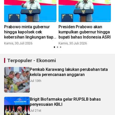
Prabowo minta gubernur
Presiden Prabowo akan
hingga kapolsek cek
kumpulkan gubernur hingga
kebersihan lingkungan tiap
bupati bahas Indonesia ASRI
hari
Kamis, 30 Juli 2026
Kamis, 30 Juli 2026
S
Terpopuler - Ekonomi
Pemkab Karawang lakukan perubahan tata
kelola perencanaan anggaran
Jul 13th
Brigit Biofarmaka gelar RUPSLB bahas
penyesuaian KBLI
Jul 21st