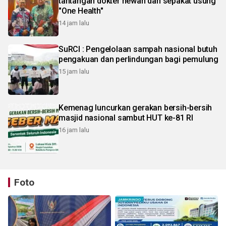
tantangan dokter hewan dan sepakat usung
"One Health"
14 jam lalu
SuRCI : Pengelolaan sampah nasional butuh
pengakuan dan perlindungan bagi pemulung
15 jam lalu
Kemenag luncurkan gerakan bersih-bersih
masjid nasional sambut HUT ke-81 RI
16 jam lalu
Foto