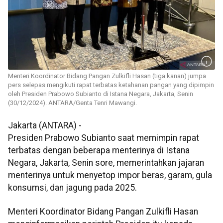
Menteri Koordinator Bidang Pangan Zulkifli Hasan (tiga kanan) jumpa
pers selepas mengikuti rapat terbatas ketahanan pangan yang dipimpin
oleh Presiden Prabowo Subianto di Istana Negara, Jakarta, Senin
(30/12/2024). ANTARA/Genta Tenri Mawangi.
Jakarta (ANTARA) -
Presiden Prabowo Subianto saat memimpin rapat
terbatas dengan beberapa menterinya di Istana
Negara, Jakarta, Senin sore, memerintahkan jajaran
menterinya untuk menyetop impor beras, garam, gula
konsumsi, dan jagung pada 2025.
Menteri Koordinator Bidang Pangan Zulkifli Hasan