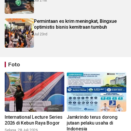
Jul 21st
Permintaan es krim meningkat, Bingxue
optimistis bisnis kemitraan tumbuh
Jul 23rd
Foto
International Lecture Series
Jamkrindo terus dorong
2026 di Kebun Raya Bogor
jutaan pelaku usaha di
Indonesia
Selasa, 28 Juli 2026