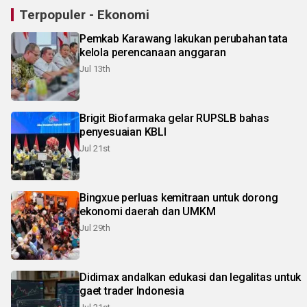
Terpopuler - Ekonomi
Pemkab Karawang lakukan perubahan tata
kelola perencanaan anggaran
Jul 13th
Brigit Biofarmaka gelar RUPSLB bahas
penyesuaian KBLI
Jul 21st
Bingxue perluas kemitraan untuk dorong
ekonomi daerah dan UMKM
Jul 29th
Didimax andalkan edukasi dan legalitas untuk
gaet trader Indonesia