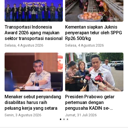
h
Transportasi Indonesia
Kementan siapkan Juknis
n
Award 2026 ajang majukan
penyerapan telur oleh SPPG
sektor transportasi nasional
Rp26.500/kg
Selasa, 4 Agustus 2026
Selasa, 4 Agustus 2026
J
Menaker sebut penyandang
Presiden Prabowo gelar
disabilitas harus raih
pertemuan dengan
peluang kerja yang setara
pengusaha KADIN se-
Indonesia
Senin, 3 Agustus 2026
Jumat, 31 Juli 2026
R