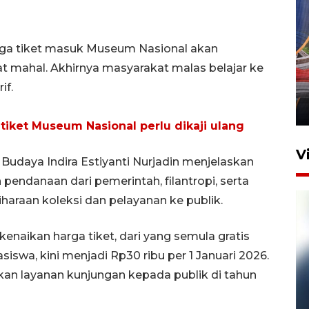
arga tiket masuk Museum Nasional akan
Komisi V DPR tinjau
 mahal. Akhirnya masyarakat malas belajar ke
perlintasan sebidang di
if.
Stasiun Bogor
12 Juni 2026 18:49
iket Museum Nasional perlu dikaji ulang
V
udaya Indira Estiyanti Nurjadin menjelaskan
ndanaan dari pemerintah, filantropi, serta
haraan koleksi dan pelayanan ke publik.
kenaikan harga tiket, dari yang semula gratis
swa, kini menjadi Rp30 ribu per 1 Januari 2026.
kan layanan kunjungan kepada publik di tahun
Pelanggan Filaha Farm setia