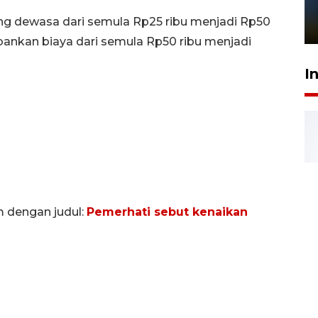
sampai 8 tahan?
ng dewasa dari semula Rp25 ribu menjadi Rp50
1 Juni 2026 05:47
bankan biaya dari semula Rp50 ribu menjadi
I
m dengan judul:
Pemerhati sebut kenaikan