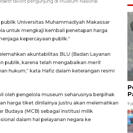
eraktif favorit pengunjung di Museum Nasional.
n publik Universitas Muhammadiyah Makassar
ola untuk mengkaji kembali penetapan harga
enjaga kepercayaan publik.“
 melemahkan akuntabilitas BLU (Badan Layanan
n publik, karena telah mengabaikan
merit
uhan hukum,” kata Hafiz dalam keterangan resmi
P
P
il oleh pengelola museum seharusnya berpihak
an harga tiket dinilainya justru akan melemahkan
9 j
 Budaya (MCB) sebagai institusi milik
ional dalam hal pelayanan negara ke