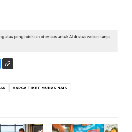
g atau pengindeksan otomatis untuk AI di situs web ini tanpa
160 ribu sambungan baru
jaringan gas 2026
NAS
HARGA TIKET MUNAS NAIK
2026-08-07 18:00:00