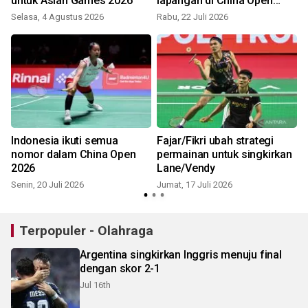
untuk Asian Games 2026
lapangan di China Open
2026
Selasa, 4 Agustus 2026
Rabu, 22 Juli 2026
S
Indonesia ikuti semua
Fajar/Fikri ubah strategi
nomor dalam China Open
permainan untuk singkirkan
2026
Lane/Vendy
Senin, 20 Juli 2026
Jumat, 17 Juli 2026
Terpopuler - Olahraga
Argentina singkirkan Inggris menuju final
dengan skor 2-1
Jul 16th