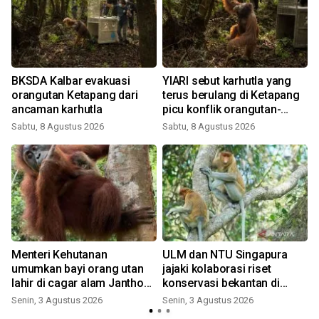
BKSDA Kalbar evakuasi
YIARI sebut karhutla yang
orangutan Ketapang dari
terus berulang di Ketapang
ancaman karhutla
picu konflik orangutan-
warga
Sabtu, 8 Agustus 2026
Sabtu, 8 Agustus 2026
Menteri Kehutanan
ULM dan NTU Singapura
umumkan bayi orang utan
jajaki kolaborasi riset
lahir di cagar alam Jantho
konservasi bekantan di
Aceh
Pulau Curiak
Senin, 3 Agustus 2026
Senin, 3 Agustus 2026
K