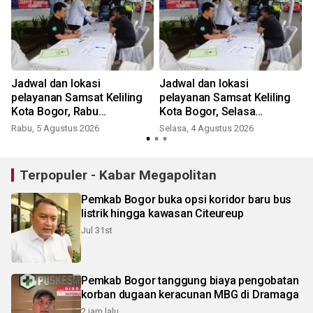
Jadwal dan lokasi
Jadwal dan lokasi
pelayanan Samsat Keliling
pelayanan Samsat Keliling
Kota Bogor, Rabu
Kota Bogor, Selasa
(4/8/2026)
(4/8/2026)
Rabu, 5 Agustus 2026
Selasa, 4 Agustus 2026
J
Terpopuler - Kabar Megapolitan
Pemkab Bogor buka opsi koridor baru bus
listrik hingga kawasan Citeureup
Jul 31st
Pemkab Bogor tanggung biaya pengobatan
korban dugaan keracunan MBG di Dramaga
2 jam lalu