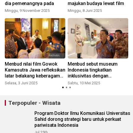
dia pemenangnya pada
majukan budaya lewat film
Minggu, 9 November 2025
Minggu, 8 Juni 2025
Menbud nilai film Gowok
Menbud sebut museum
Kamasutra Jawa refleksikan
Indonesia tingkatkan
latar belakang keberagaman
inklusivitas dengan
budaya
teknologi
Selasa, 3 Juni 2025
Sabtu, 10 Mei 2025
Terpopuler - Wisata
Program Doktor Ilmu Komunikasi Universitas
Sahid dorong strategi baru untuk perkuat
pariwisata Indonesia
Jul 25th