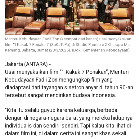
Menteri Kebudayaan Fadli Zon (keempat dari kanan) usai menyaksikan
film “1 Kakak 7 Ponakan” (SaKaTuPu) di Studio Premiere XXI, Lippo Mall
Kemang, Jakarta, Jumat (28/3/2025). (Dok. Kementerian Kebudayaan)
Jakarta (ANTARA) -
Usai menyaksikan film “1 Kakak 7 Ponakan”, Menteri
Kebudayaan Fadli Zon mengungkap film yang
diadaptasi dari tayangan sinetron anyar di tahun 90-an
tersebut sangat mencirikan budaya Indonesia.
"Kita itu selalu guyub karena keluarga, berbeda
dengan di negara-negara barat yang mereka hidupnya
individualis dan sendiri-sendiri. Tapi kalau kita lihat di
dalam film ini, di dalam cerita ini sangat khas sekali