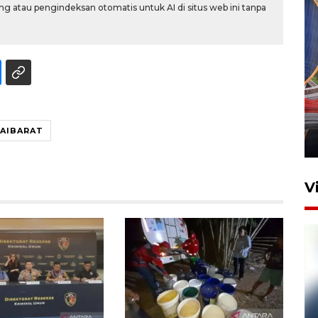
g atau pengindeksan otomatis untuk AI di situs web ini tanpa
Komisi V DPR tinjau
perlintasan sebidang di
Stasiun Bogor
AIBARAT
12 Juni 2026 18:49
V