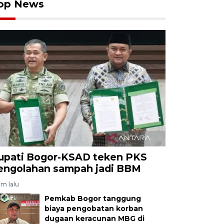
op News
upati Bogor-KSAD teken PKS
engolahan sampah jadi BBM
am lalu
Pemkab Bogor tanggung
biaya pengobatan korban
dugaan keracunan MBG di