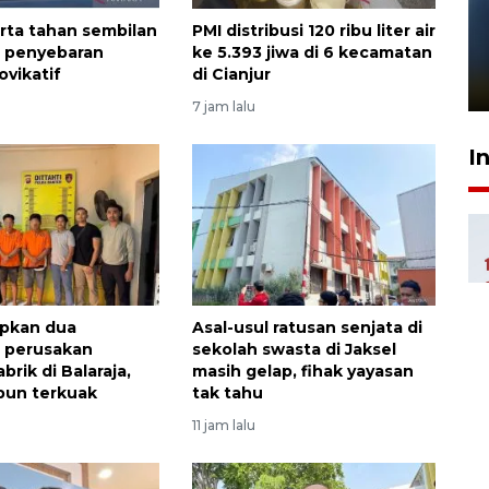
Pelanggan Filaha Farm setia
arta tahan sembilan
PMI distribusi 120 ribu liter air
sampai 8 tahan?
a penyebaran
ke 5.393 jiwa di 6 kecamatan
ovikatif
di Cianjur
1 Juni 2026 05:47
7 jam lalu
I
tapkan dua
Asal-usul ratusan senjata di
 perusakan
sekolah swasta di Jaksel
abrik di Balaraja,
masih gelap, fihak yayasan
pun terkuak
tak tahu
11 jam lalu