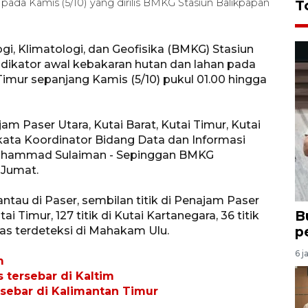
m pada Kamis (5/10) yang dirilis BMKG Stasiun Balikpapan
T
i, Klimatologi, dan Geofisika (BMKG) Stasiun
ndikator awal kebakaran hutan dan lahan pada
Timur sepanjang Kamis (5/10) pukul 01.00 hingga
am Paser Utara, Kutai Barat, Kutai Timur, Kutai
kata Koordinator Bidang Data dan Informasi
i Muhammad Sulaiman - Sepinggan BMKG
 Jumat.
antau di Paser, sembilan titik di Penajam Paser
B
utai Timur, 127 titik di Kutai Kartanegara, 36 titik
p
nas terdeteksi di Mahakam Ulu.
6 j
m
 tersebar di Kaltim
ersebar di Kalimantan Timur