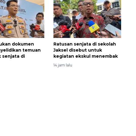
emukan dokumen
Ratusan senjata di sekolah
yelidikan temuan
Jaksel disebut untuk
 senjata di
kegiatan ekskul menembak
14 jam lalu
Ekonomi triwulan II-2026
tumbuh 5,29 persen
2026-08-06 18:45:00