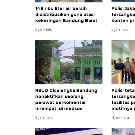
148 ribu liter air bersih
Polisi Jak
didistribusikan guna atasi
tersangk
kekeringan Bandung Barat
konten pr
5 jam lalu
5 jam lalu
RSUD Cicalengka Bandung
Polisi te
nonaktifkan seorang
tersangka
perawat berkomentar
fasilitas p
nirempati di medsos
motifnya 
8 jam lalu
11 jam lalu