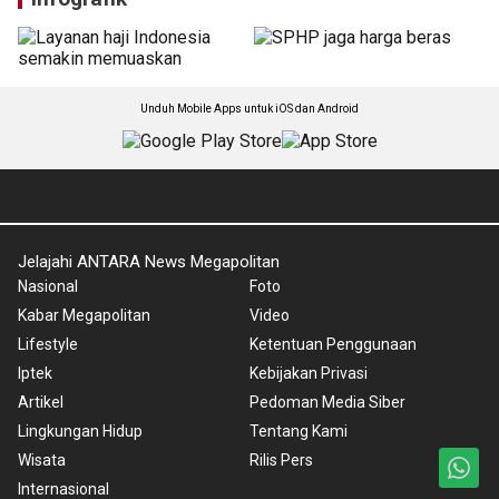
Ini cara kebun raya dekatkan
Bukan sekedar pengelolaan
budaya ke Gen Z lewat
PT MNR hadirkan belasan
kultura
taman baru di kebun raya
Selasa, 21 Juli 2026
Selasa, 21 Juli 2026
Infografik