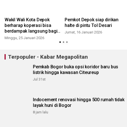
Wakil Wali Kota Depok
Pemkot Depok siap dirikan
berharap koperasi bisa
halte di pintu Tol Desari
berdampak langsung bagi
Jumat, 16 Januari 2026
masyarakat
Minggu, 25 Januari 2026
K
Terpopuler - Kabar Megapolitan
Pemkab Bogor buka opsi koridor baru bus
listrik hingga kawasan Citeureup
Jul 31st
Indocement renovasi hingga 500 rumah tidak
layak huni di Bogor
8 jam lalu