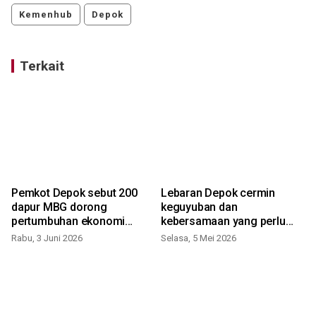
Kemenhub
Depok
Terkait
Pemkot Depok sebut 200
Lebaran Depok cermin
dapur MBG dorong
keguyuban dan
pertumbuhan ekonomi
kebersamaan yang perlu
daerah
dilestarikan
Rabu, 3 Juni 2026
Selasa, 5 Mei 2026
K