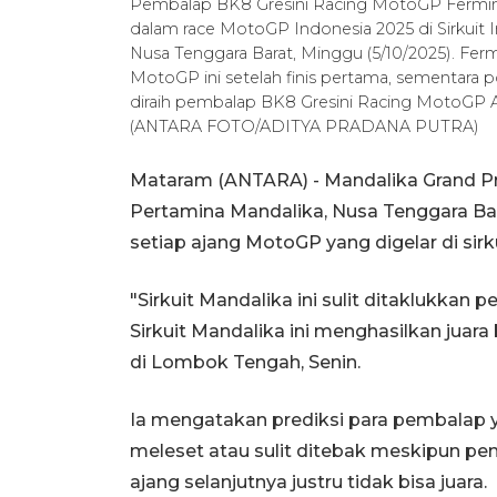
Pembalap BK8 Gresini Racing MotoGP Fermi
dalam race MotoGP Indonesia 2025 di Sirkuit 
Nusa Tenggara Barat, Minggu (5/10/2025). Fer
MotoGP ini setelah finis pertama, sementara po
diraih pembalap BK8 Gresini Racing MotoGP 
(ANTARA FOTO/ADITYA PRADANA PUTRA)
Mataram (ANTARA) - Mandalika Grand Pr
Pertamina Mandalika, Nusa Tenggara Bar
setiap ajang MotoGP yang digelar di sir
"Sirkuit Mandalika ini sulit ditaklukkan
Sirkuit Mandalika ini menghasilkan juara
di Lombok Tengah, Senin.
Ia mengatakan prediksi para pembalap ya
meleset atau sulit ditebak meskipun pe
ajang selanjutnya justru tidak bisa juara.