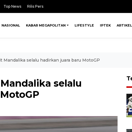
Top News
Rilis Pers
NASIONAL
KABAR MEGAPOLITAN
LIFESTYLE
IPTEK
ARTIKEL
t Mandalika selalu hadirkan juara baru MotoGP
T
Mandalika selalu
u MotoGP