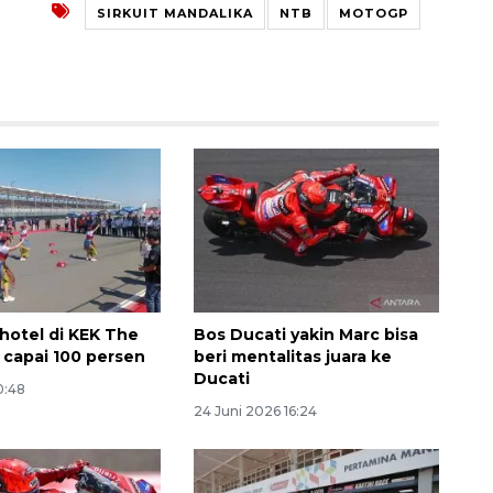
SIRKUIT MANDALIKA
NTB
MOTOGP
hotel di KEK The
Bos Ducati yakin Marc bisa
 capai 100 persen
beri mentalitas juara ke
Ducati
0:48
Awas penipuan berbasis AI
24 Juni 2026 16:24
2026-08-07 13:45:00