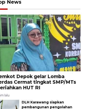
op News
emkot Depok gelar Lomba
erdas Cermat tingkat SMP/MTs
eriahkan HUT RI
am lalu
DLH Karawang siapkan
pembangunan pengolahan