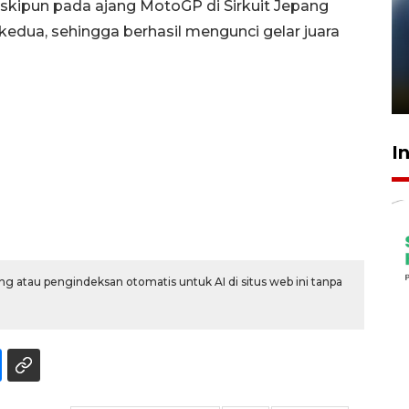
kipun pada ajang MotoGP di Sirkuit Jepang
 kedua, sehingga berhasil mengunci gelar juara
Pelanggan Filaha Farm setia
sampai 8 tahan?
1 Juni 2026 05:47
I
g atau pengindeksan otomatis untuk AI di situs web ini tanpa