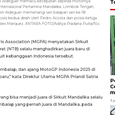
n Aldeguer memacu kecepatan sepeda motornya
T
Internasional Pertamina Mandalika, Lombok Tengah,
min Aldeguer memenangi seri balapan seri ke-18
sisi kedua diraih oleh Pedro Acosta dan posisi ketiga
Alex Marquez. ANTARA FOTO/Aditya Pradana Putra/foc.
ix Association (MGPA) menyatakan Sirkuit
at (NTB) selalu menghadirkan juara baru di
kuit kebanggaan Indonesia tersebut.
 pembalap, dan ajang MotoGP Indonesia 2025 di
 baru," kata Direktur Utama MGPA Priandi Satria
P
C
m
ng bisa menjadi juara di Sirkuit Mandalika selalu
3 j
mbalap yang pernah juara di Mandalika, pada