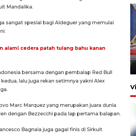
uit Mandalika.
ga sangat spesial bagi Aldeguer yang memulai
ni.
Komisi V DPR tinjau
 alami cedera patah tulang bahu kanan
perlintasan sebidang di
Stasiun Bogor
12 Juni 2026 18:49
donesia bersama dengan pembalap Red Bull
kedua, lalu juga rekan setimnya yakni Alex
V
ga.
ovo Marc Marquez yang merupakan juara dunia
iden dengan Bezzecchi pada lap pertama balapan.
cesco Bagnaia juga gagal finis di Sirkuit