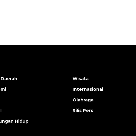
2026-08-06 13:15:00
 Daerah
Wisata
omi
Internasional
Olahraga
l
Rilis Pers
ungan Hidup