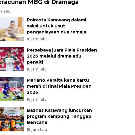
eracunan MBG di Dramaga
am lalu
Polresta Karawang dalami
saksi untuk usut
penganiayaan dua remaja
16 jam lalu
Persebaya juara Piala Presiden
2026 melalui drama adu
penalti
16 jam lalu
Mariano Peralta kena kartu
merah di final Piala Presiden
2026.
16 jam lalu
Baznas Karawang luncurkan
program Kampung Tanggap
Bencana
18 jam lalu