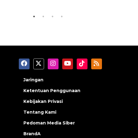
2026-08-07 13:45:00
2026-08-07 0
Jaringan
Ketentuan Penggunaan
Kebijakan Privasi
Tentang Kami
Pedoman Media Siber
BrandA