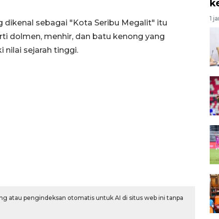
k
1 j
ikenal sebagai "Kota Seribu Megalit" itu
rti dolmen, menhir, dan batu kenong yang
nilai sejarah tinggi.
g atau pengindeksan otomatis untuk AI di situs web ini tanpa