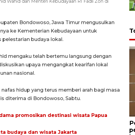
 Wahid dan Menteri Kebudayaan RI Fadli Zon di
bupaten Bondowoso, Jawa Timur mengusulkan
T
hnya ke Kementerian Kebudayaan untuk
pelestarian budaya lokal.
id mengaku telah bertemu langsung dengan
iskusikan upaya mengangkat kearifan lokal
nan nasional.
i nafas hidup yang terus memberi arah bagi masa
lis diterima di Bondowoso, Sabtu.
dama promosikan destinasi wisata Papua
P
p
a budaya dan wisata Jakarta