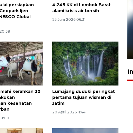
lai persiapkan
4.245 KK di Lombok Barat
 Geopark Ijen
alami krisis air bersih
NESCO Global
25 Juni 2026 06:31
 20:38
Pelanggan Filaha Farm setia
sampai 8 tahan?
1 Juni 2026 05:47
I
mahi kerahkan 30
Lumajang duduki peringkat
akukan
pertama tujuan wisman di
aan kesehatan
Jatim
rban
20 April 2026 11:44
18:00