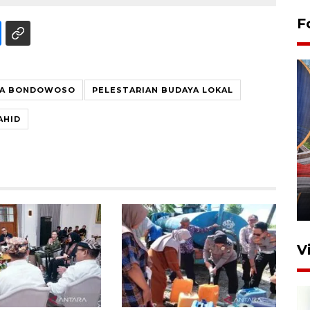
F
YA BONDOWOSO
PELESTARIAN BUDAYA LOKAL
AHID
Komisi V DPR tinjau
perlintasan sebidang di
Stasiun Bogor
12 Juni 2026 18:49
V