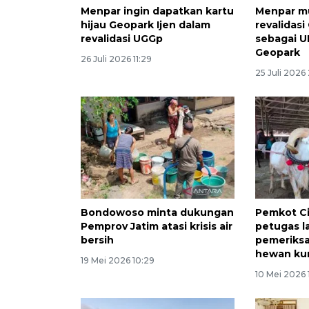
Menpar ingin dapatkan kartu
Menpar mu
hijau Geopark Ijen dalam
revalidasi
revalidasi UGGp
sebagai U
Geopark
26 Juli 2026 11:29
25 Juli 2026
Bondowoso minta dukungan
Pemkot Ci
Pemprov Jatim atasi krisis air
petugas l
bersih
pemeriks
hewan ku
19 Mei 2026 10:29
10 Mei 2026 