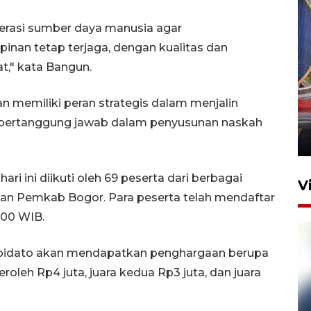
nerasi sumber daya manusia agar
inan tetap terjaga, dengan kualitas dan
t," kata Bangun.
Komisi V DPR tinjau
perlintasan sebidang di
 memiliki peran strategis dalam menjalin
Stasiun Bogor
a bertanggung jawab dalam penyusunan naskah
12 Juni 2026 18:49
ri ini diikuti oleh 69 peserta dari berbagai
V
gan Pemkab Bogor. Para peserta telah mendaftar
.00 WIB.
an pidato akan mendapatkan penghargaan berupa
oleh Rp4 juta, juara kedua Rp3 juta, dan juara