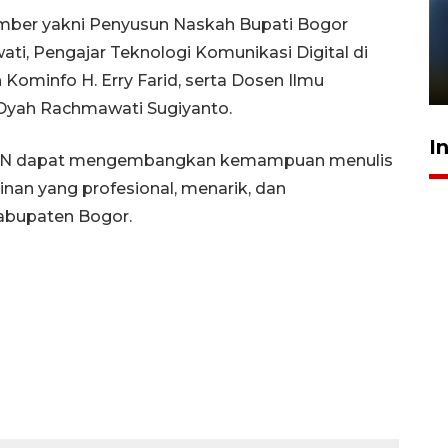
umber yakni Penyusun Naskah Bupati Bogor
Pelanggan Filaha Farm setia
sampai 8 tahan?
i, Pengajar Teknologi Komunikasi Digital di
1 Juni 2026 05:47
minfo H. Erry Farid, serta Dosen Ilmu
 Dyah Rachmawati Sugiyanto.
I
, ASN dapat mengembangkan kemampuan menulis
nan yang profesional, menarik, dan
Kabupaten Bogor.