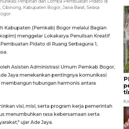
omunikasi Pimpinan dan Lomba Pembuatan Pidato di
Cibinong, Kabupaten Bogor, Jawa Barat, Selasa
Bogor
h Kabupaten (Pemkab) Bogor melalui Bagian
kopim) menggelar Lokakarya Penulisan Kreatif
Pembuatan Pidato di Ruang Serbaguna 1,
sa.
i oleh Asisten Administrasi Umum Pemkab Bogor,
Ade Jaya menekankan pentingnya komunikasi
P
tuk membangun hubungan harmonis antara
p
t
8 j
an visi, misi, serta program kerja pemerintah
aligus menumbuhkan rasa kebersamaan serta
yarakat," ujar Ade Jaya.