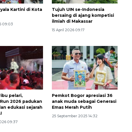
ala Kartini di Kota
Tujuh UIN se-Indonesia
bersaing di ajang kompetisi
ilmiah di Makassar
6 09:03
15 April 2026 09:17
ribu pelari,
Pemkot Bogor apresiasi 36
 Run 2026 padukan
anak muda sebagai Generasi
dan edukasi sejarah
Emas Merah Putih
I
25 September 2025 14:32
2026 09:37