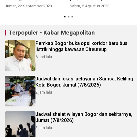
n
Karangharja
Zurich di Makassar
Jumat, 22 September 2023
Sabtu, 5 Agustus 2023
Terpopuler - Kabar Megapolitan
Pemkab Bogor buka opsi koridor baru bus
listrik hingga kawasan Citeureup
6 hari lalu
Jadwal dan lokasi pelayanan Samsat Keliling
Kota Bogor, Jumat (7/8/2026)
2 jam lalu
Jadwal shalat wilayah Bogor dan sekitarnya,
Jumat (7/8/2026)
3 jam lalu