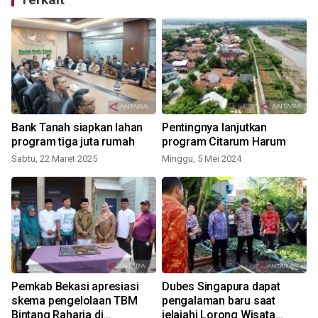
Bank Tanah siapkan lahan
Pentingnya lanjutkan
program tiga juta rumah
program Citarum Harum
Sabtu, 22 Maret 2025
Minggu, 5 Mei 2024
J
Pemkab Bekasi apresiasi
Dubes Singapura dapat
skema pengelolaan TBM
pengalaman baru saat
Bintang Raharja di
jelajahi Lorong Wisata