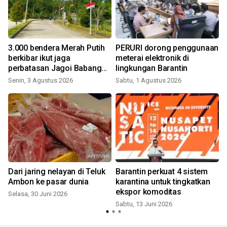
3.000 bendera Merah Putih
PERURI dorong penggunaan
I
berkibar ikut jaga
meterai elektronik di
perbatasan Jagoi Babang
lingkungan Barantin
Kalbar
Senin, 3 Agustus 2026
Sabtu, 1 Agustus 2026
R
Dari jaring nelayan di Teluk
Barantin perkuat 4 sistem
Ambon ke pasar dunia
karantina untuk tingkatkan
ekspor komoditas
Selasa, 30 Juni 2026
Sabtu, 13 Juni 2026
S