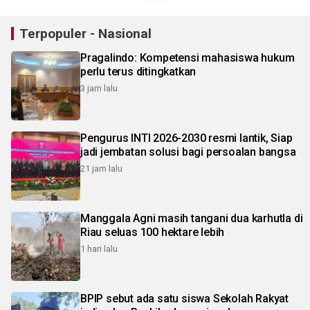
Terpopuler - Nasional
Pragalindo: Kompetensi mahasiswa hukum
perlu terus ditingkatkan
3 jam lalu
Pengurus INTI 2026-2030 resmi lantik, Siap
jadi jembatan solusi bagi persoalan bangsa
21 jam lalu
Manggala Agni masih tangani dua karhutla di
Riau seluas 100 hektare lebih
1 hari lalu
BPIP sebut ada satu siswa Sekolah Rakyat