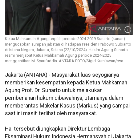
Ketua Mahkamah Agung terpilih periode 2024-2029 Sunarto (kanan)
mengucapkan sumpah jabatan di hadapan Presiden Prabowo Subianto
di Istana Negara, Jakarta, Selasa (22/10/2024). Hakim Agung Sunarto
resmi menjabat Ketua Mahkamah Agung periode 2024-2025
menggantikan M. Syarifuddin. ANTARA FOTO/Sigid Kurniawan/rwa.
Jakarta (ANTARA) -
Masyarakat luas seyogianya
memberikan kesempatan kepada Ketua Mahkamah
Agung
Prof. Dr. Sunarto
untuk melakukan
pembenahan hukum dibawahnya, utamanya dalam
memberantas Makelar Kasus (Markus) yang sampai
saat ini masih terlihat oleh masyarakat.
Hal tersebut diungkapkan Direktur Lembaga
Eksaminasi Hukum Indonesia
Hermansyah
di Jakarta,