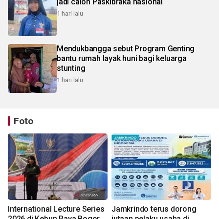
jadi calon Paskibraka nasional
1 hari lalu
Mendukbangga sebut Program Genting
bantu rumah layak huni bagi keluarga
stunting
1 hari lalu
Foto
International Lecture Series
Jamkrindo terus dorong
2026 di Kebun Raya Bogor
jutaan pelaku usaha di