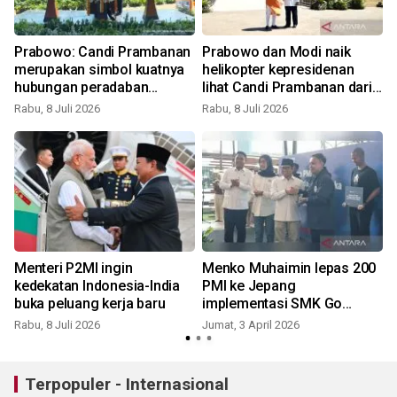
Prabowo: Candi Prambanan
Prabowo dan Modi naik
merupakan simbol kuatnya
helikopter kepresidenan
hubungan peradaban
lihat Candi Prambanan dari
Indonesia-India
ketinggian
Rabu, 8 Juli 2026
Rabu, 8 Juli 2026
Menteri P2MI ingin
Menko Muhaimin lepas 200
kedekatan Indonesia-India
PMI ke Jepang
buka peluang kerja baru
implementasi SMK Go
Global
Rabu, 8 Juli 2026
Jumat, 3 April 2026
Terpopuler - Internasional