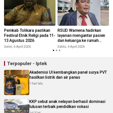
Pemkab Tolikara pastikan
RSUD Wamena hadirkan
W
i
Festival Etnik Religi pada 11-
layanan mengantar pasien
13 Agustus 2026
dan keluarga ke rumah
gratis
Senin, 6 April 2026
Sabtu, 4 April 2026
S
Terpopuler - Iptek
Akademisi UI kembangkan panel surya PVT
hasilkan listrik dan air panas
1 hari lalu
KKP sebut anak nelayan berhasil dominasi
lulusan terbaik pendidikan vokasi
Jul 31st