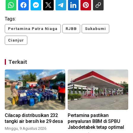
Tags:
Pertamina Patra Niaga
RJBB
Sukabumi
Cianjur
Terkait
Cilacap distribusikan 232
Pertamina pastikan
tangki air bersih ke 29 desa
penyaluran BBM di SPBU
Jabodetabek tetap optimal
Minggu, 9 Agustus 2026