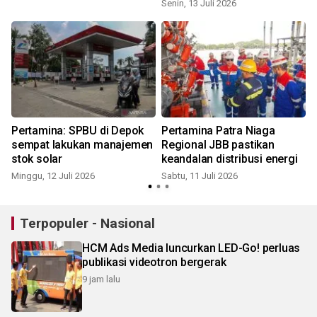
Senin, 13 Juli 2026
K
Pertamina: SPBU di Depok
Pertamina Patra Niaga
sempat lakukan manajemen
Regional JBB pastikan
stok solar
keandalan distribusi energi
Minggu, 12 Juli 2026
Sabtu, 11 Juli 2026
S
Terpopuler - Nasional
HCM Ads Media luncurkan LED-Go! perluas
publikasi videotron bergerak
9 jam lalu