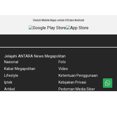
Unduh Mobile Apps untuk iOS dan Android
Jelajahi ANTARA News Megapolitan
Nasional
Foto
Kabar Megapolitan
Video
Lifestyle
Ketentuan Penggunaan
Iptek
Kebijakan Privasi
Artikel
Pedoman Media Siber
Lingkungan Hidup
Tentang Kami
Wisata
Rilis Pers
Internasional
Olahraga