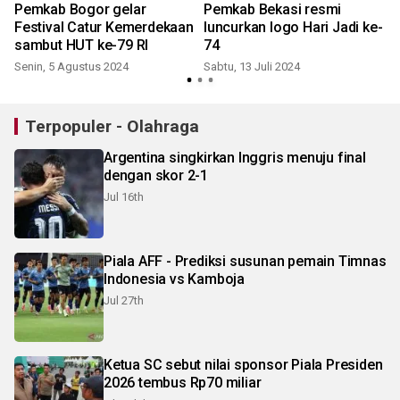
Pemkab Bogor gelar
Pemkab Bekasi resmi
Festival Catur Kemerdekaan
luncurkan logo Hari Jadi ke-
a
sambut HUT ke-79 RI
74
Senin, 5 Agustus 2024
Sabtu, 13 Juli 2024
Terpopuler - Olahraga
Argentina singkirkan Inggris menuju final
dengan skor 2-1
Jul 16th
Piala AFF - Prediksi susunan pemain Timnas
Indonesia vs Kamboja
Jul 27th
Ketua SC sebut nilai sponsor Piala Presiden
2026 tembus Rp70 miliar