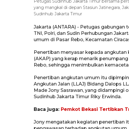
Petugas Sudinhub Jakarta Timur bersama per
yang mangkal di depan Stasiun Jatinegara, Jak
Sudinhub Jakarta Timur
Jakarta (ANTARA) - Petugas gabungan te
TNI, Polri, dan Sudin Perhubungan Jaka
umum di Pasar Rebo, Kecamatan Ciracas,
Penertiban menyasar kepada angkutan ko
(AKAP) yang kerap menarik penumpan
Rebo, sehingga menimbulkan kemaceta
Penertiban angkutan umum itu dipimpin
Angkutan Jalan (LLAJ) Bidang Dalops LL
Made Jony Sasrawan, yang didampingi o
Sudinhub Jakarta Timur Riky Erwinda.
Baca juga:
Pemkot Bekasi Tertibkan 
Jony mengatakan kegiatan penertiban i
pengawasan terhadap angkutan umum, 