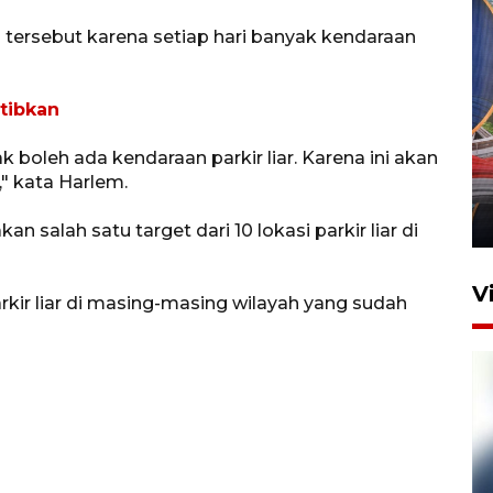
i tersebut karena setiap hari banyak kendaraan
tibkan
Komisi V DPR tinjau
k boleh ada kendaraan parkir liar. Karena ini akan
perlintasan sebidang di
" kata Harlem.
Stasiun Bogor
12 Juni 2026 18:49
n salah satu target dari 10 lokasi parkir liar di
V
arkir liar di masing-masing wilayah yang sudah