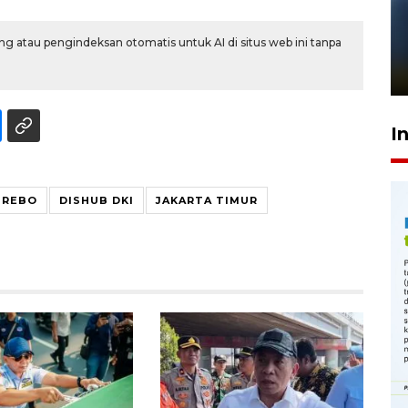
Pelanggan Filaha Farm setia
g atau pengindeksan otomatis untuk AI di situs web ini tanpa
sampai 8 tahan?
1 Juni 2026 05:47
I
 REBO
DISHUB DKI
JAKARTA TIMUR