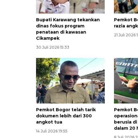
Bupati Karawang tekankan
Pemkot B
dinas fokus program
razia ang
penataan di kawasan
21 Juli 2026 
Cikampek
30 Juli 2026 15:33
Pemkot Bogor telah tarik
Pemkot B
dokumen lebih dari 300
operasion
angkot tua
berusia di
dalam 20 
14 Juli 2026 19:55
8 Juli 2026 2