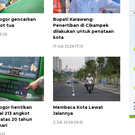
ogor gencarkan
Bupati Karawang:
kot tua
Penertiban di Cikampek
dilakukan untuk penataan
15:25
kota
17 Juli 2026 17:13
Memberantas kejahatan
jalanan Jakarta
ogor hentikan
Membaca Kota Lewat
2026-08-05 18:00:00
al 213 angkot
Jalannya
 atas 20 tahun
2 Juli 2026 06:15
hari
1:15