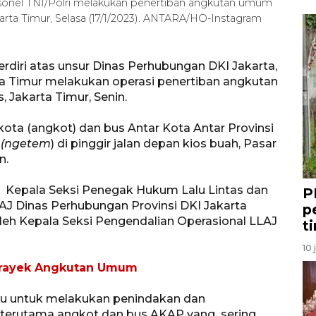
sonel TNI/Polri melakukan penertiban angkutan umum
arta Timur, Selasa (17/1/2023). ANTARA/HO-Instagram
rdiri atas unsur Dinas Perhubungan DKI Jakarta,
rta Timur melakukan operasi penertiban angkutan
 Jakarta Timur, Senin.
ta (angkot) dan bus Antar Kota Antar Provinsi
g
(ngetem
) di pinggir jalan depan kios buah, Pasar
n.
 Kepala Seksi Penegak Hukum Lalu Lintas dan
P
AJ Dinas Perhubungan Provinsi DKI Jakarta
p
leh Kepala Seksi Pengendalian Operasional LLAJ
t
10 
Trayek Angkutan Umum
tu untuk melakukan penindakan dan
terutama angkot dan bus AKAP yang sering