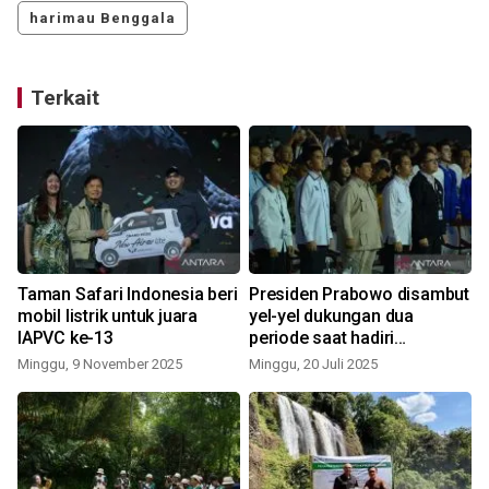
harimau Benggala
Terkait
n
Taman Safari Indonesia beri
Presiden Prabowo disambut
mobil listrik untuk juara
yel-yel dukungan dua
IAPVC ke-13
periode saat hadiri
K
penutupan Kongres PSI
Minggu, 9 November 2025
Minggu, 20 Juli 2025