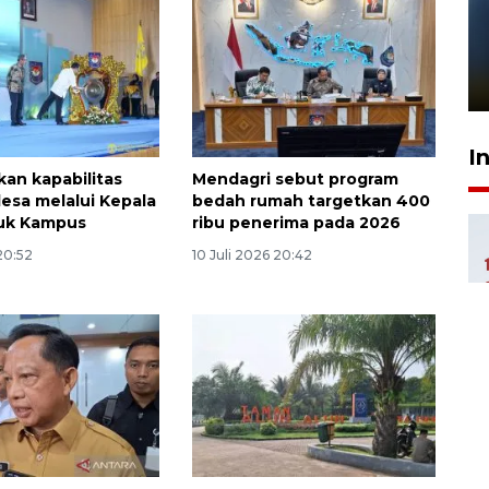
Pelanggan Filaha Farm setia
sampai 8 tahan?
1 Juni 2026 05:47
I
kan kapabilitas
Mendagri sebut program
desa melalui Kepala
bedah rumah targetkan 400
uk Kampus
ribu penerima pada 2026
 20:52
10 Juli 2026 20:42