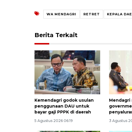
WA MENDAGRI
RETRET
KEPALA DA
Berita Terkait
Kemendagri godok usulan
Mendagri 
penggunaan DAU untuk
governmen
bayar gaji PPPK di daerah
penyalura
5 Agustus 2026 06:19
3 Agustus 2