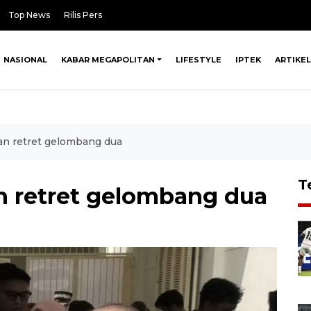
Top News
Rilis Pers
NASIONAL
KABAR MEGAPOLITAN
LIFESTYLE
IPTEK
ARTIKEL
an retret gelombang dua
T
 retret gelombang dua