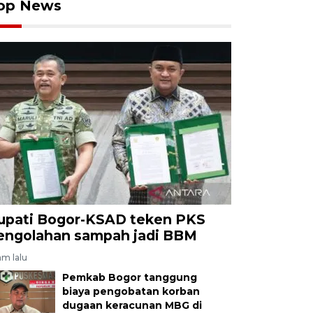
op News
upati Bogor-KSAD teken PKS
engolahan sampah jadi BBM
am lalu
Pemkab Bogor tanggung
biaya pengobatan korban
dugaan keracunan MBG di