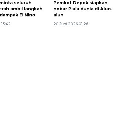
minta seluruh
Pemkot Depok siapkan
erah ambil langkah
nobar Piala dunia di Alun-
 dampak El Nino
alun
 13:42
20 Juni 2026 01:26
Ekonomi triwulan II-2026
tumbuh 5,29 persen
2026-08-06 18:45:00