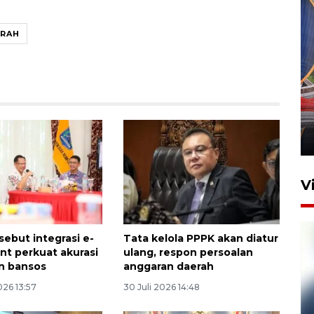
ERAH
Komisi V DPR tinjau
perlintasan sebidang di
Stasiun Bogor
12 Juni 2026 18:49
V
sebut integrasi e-
Tata kelola PPPK akan diatur
t perkuat akurasi
ulang, respon persoalan
n bansos
anggaran daerah
026 13:57
30 Juli 2026 14:48