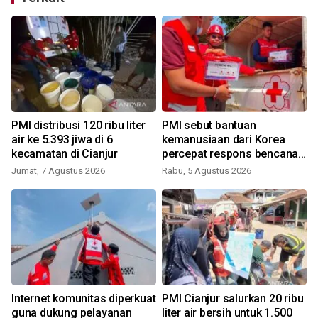
PMI distribusi 120 ribu liter
PMI sebut bantuan
air ke 5.393 jiwa di 6
kemanusiaan dari Korea
kecamatan di Cianjur
percepat respons bencana
nasional
Jumat, 7 Agustus 2026
Rabu, 5 Agustus 2026
J
Internet komunitas diperkuat
PMI Cianjur salurkan 20 ribu
guna dukung pelayanan
liter air bersih untuk 1.500