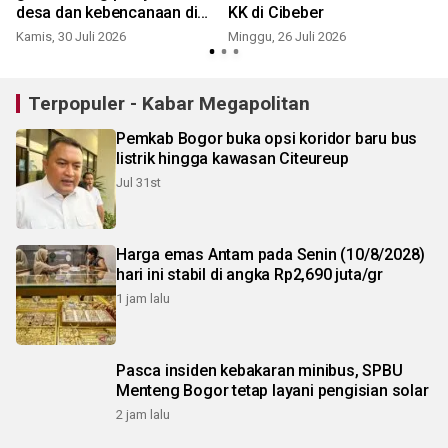
desa dan kebencanaan di
KK di Cibeber
Sukabumi
Kamis, 30 Juli 2026
Minggu, 26 Juli 2026
K
Terpopuler - Kabar Megapolitan
Pemkab Bogor buka opsi koridor baru bus
listrik hingga kawasan Citeureup
Jul 31st
Harga emas Antam pada Senin (10/8/2028)
hari ini stabil di angka Rp2,690 juta/gr
1 jam lalu
Pasca insiden kebakaran minibus, SPBU
Menteng Bogor tetap layani pengisian solar
2 jam lalu