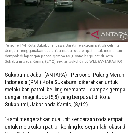
Personel PMI Kota Sukabumi, Jawa Barat melakukan patroli keliling
dengan menggunakan dua unit armada roda empat untuk memantau
dampak di lapangan pasca-gempa M5,8 yang berpusat di Kota
Sukabumi pada Kamis, (8/12) sekitar pukul 07.50 WIB. (ANTARA/HO)
Sukabumi, Jabar (ANTARA) - Personel Palang Merah
Indonesia (PMI) Kota Sukabumi dikerahkan untuk
melakukan patroli keliling memantau dampak gempa
dengan magnitudo (5,8) yang berpusat di Kota
Sukabumi, Jabar pada Kamis, (8/12).
"Kami mengerahkan dua unit kendaraan roda empat
untuk melakukan patroli keliling ke sejumlah lokasi di