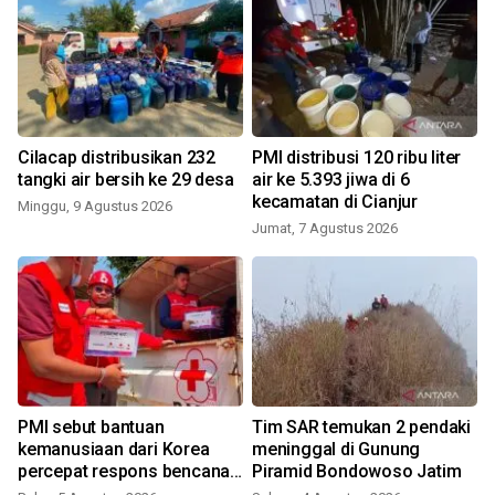
Cilacap distribusikan 232
PMI distribusi 120 ribu liter
tangki air bersih ke 29 desa
air ke 5.393 jiwa di 6
kecamatan di Cianjur
Minggu, 9 Agustus 2026
Jumat, 7 Agustus 2026
PMI sebut bantuan
Tim SAR temukan 2 pendaki
kemanusiaan dari Korea
meninggal di Gunung
percepat respons bencana
Piramid Bondowoso Jatim
nasional