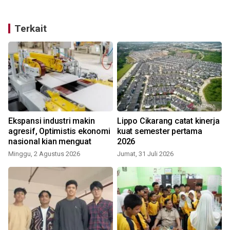
Terkait
a
Ekspansi industri makin
Lippo Cikarang catat kinerja
agresif, Optimistis ekonomi
kuat semester pertama
nasional kian menguat
2026
Minggu, 2 Agustus 2026
Jumat, 31 Juli 2026
J