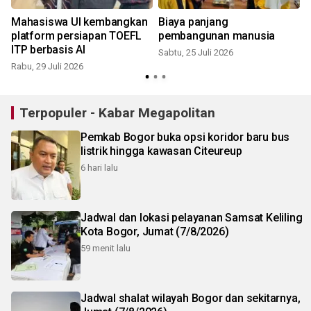
Mahasiswa UI kembangkan
Biaya panjang
i
platform persiapan TOEFL
pembangunan manusia
ITP berbasis AI
Sabtu, 25 Juli 2026
Rabu, 29 Juli 2026
M
Terpopuler - Kabar Megapolitan
Pemkab Bogor buka opsi koridor baru bus
listrik hingga kawasan Citeureup
6 hari lalu
Jadwal dan lokasi pelayanan Samsat Keliling
Kota Bogor, Jumat (7/8/2026)
59 menit lalu
Jadwal shalat wilayah Bogor dan sekitarnya,