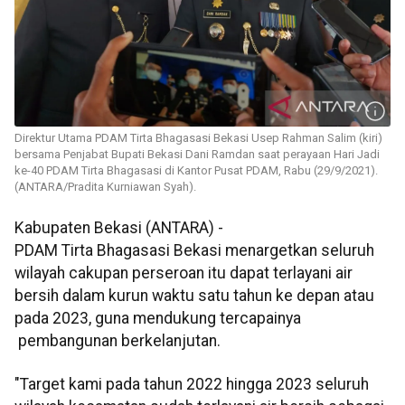
Direktur Utama PDAM Tirta Bhagasasi Bekasi Usep Rahman Salim (kiri)
bersama Penjabat Bupati Bekasi Dani Ramdan saat perayaan Hari Jadi
ke-40 PDAM Tirta Bhagasasi di Kantor Pusat PDAM, Rabu (29/9/2021).
(ANTARA/Pradita Kurniawan Syah).
Kabupaten Bekasi (ANTARA) -
PDAM Tirta Bhagasasi Bekasi menargetkan seluruh
wilayah cakupan perseroan itu dapat terlayani air
bersih dalam kurun waktu satu tahun ke depan atau
pada 2023, guna mendukung tercapainya
pembangunan berkelanjutan.
"Target kami pada tahun 2022 hingga 2023 seluruh