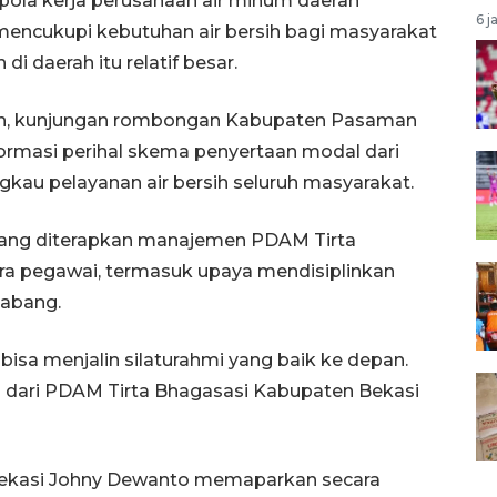
ola kerja perusahaan air minum daerah
6 j
encukupi kebutuhan air bersih bagi masyarakat
 daerah itu relatif besar.
an, kunjungan rombongan Kabupaten Pasaman
formasi perihal skema penyertaan modal dari
au pelayanan air bersih seluruh masyarakat.
yang diterapkan manajemen PDAM Tirta
a pegawai, termasuk upaya mendisiplinkan
cabang.
isa menjalin silaturahmi yang baik ke depan.
si dari PDAM Tirta Bhagasasi Kabupaten Bekasi
 Bekasi Johny Dewanto memaparkan secara