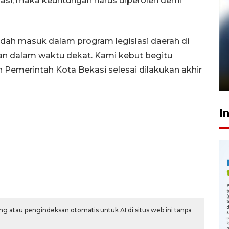
asi, maka keuntungan harus diperoleh demi
dah masuk dalam program legislasi daerah di
Pelanggan Filaha Farm setia
an dalam waktu dekat. Kami kebut begitu
sampai 8 tahan?
Pemerintah Kota Bekasi selesai dilakukan akhir
1 Juni 2026 05:47
I
g atau pengindeksan otomatis untuk AI di situs web ini tanpa