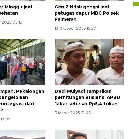
r Minggu jadi
Gen Z tidak gengsi jadi
sehatan
petugas dapur MBG Polsek
Palmerah
 2025 08:13
13 Oktober 2025 15:57
ampah, Pekalongan
Dedi Mulyadi sampaikan
pengelolaan
perhitungan efisiensi APBD
rintegrasi dari
Jabar sebesar Rp5,4 triliun
ir
3 Maret 2025 21:00
 19:05