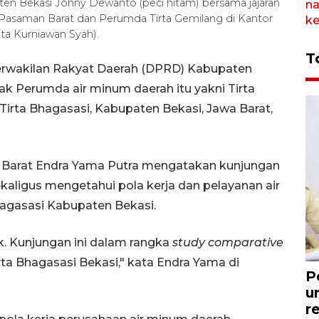
ten Bekasi Johny Dewanto (peci hitam) bersama jajaran
asaman Barat dan Perumda Tirta Gemilang di Kantor
ta Kurniawan Syah).
T
rwakilan Rakyat Daerah (DPRD) Kabupaten
k Perumda air minum daerah itu yakni Tirta
irta Bhagasasi, Kabupaten Bekasi, Jawa Barat,
Barat Endra Yama Putra mengatakan kunjungan
sekaligus mengetahui pola kerja dan pelayanan air
hagasasi Kabupaten Bekasi.
k. Kunjungan ini dalam rangka
study comparative
rta Bhagasasi Bekasi," kata Endra Yama di
P
u
r