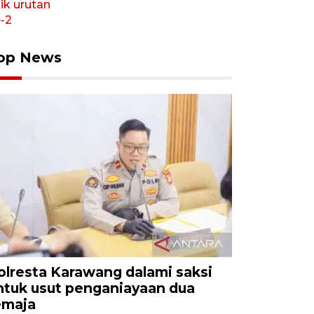
op News
olresta Karawang dalami saksi
ntuk usut penganiayaan dua
emaja