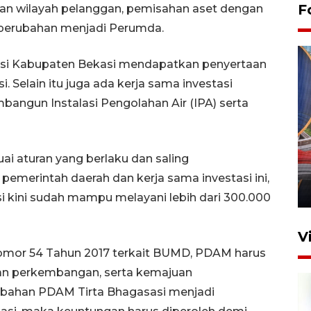
F
upan wilayah pelanggan, pemisahan aset dengan
 perubahan menjadi Perumda.
si Kabupaten Bekasi mendapatkan penyertaan
 Selain itu juga ada kerja sama investasi
ngun Instalasi Pengolahan Air (IPA) serta
Komisi V DPR tinjau
perlintasan sebidang di
ai aturan yang berlaku dan saling
Stasiun Bogor
emerintah daerah dan kerja sama investasi ini,
12 Juni 2026 18:49
 kini sudah mampu melayani lebih dari 300.000
V
omor 54 Tahun 2017 terkait BUMD, PDAM harus
an perkembangan, serta kemajuan
ubahan PDAM Tirta Bhagasasi menjadi