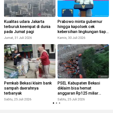
Kualitas udara Jakarta
Prabowo minta gubernur
terburuk keempat di dunia
hingga kapolsek cek
pada Jumat pagi
kebersihan lingkungan tiap
S
hari
Jumat, 31 Juli 2026
Kamis, 30 Juli 2026
Pemkab Bekasi klaim bank
PSEL Kabupaten Bekasi
sampah daerahnya
diklaim bisa hemat
K
terbanyak
anggaran Rp125 miliar
setahun
Sabtu, 25 Juli 2026
Sabtu, 25 Juli 2026