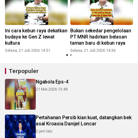
Ini cara kebun raya dekatkan
Bukan sekedar pengelolaan
budaya ke Gen Z lewat
PT MNR hadirkan belasan
kultura
taman baru di kebun raya
Selasa, 21 Juli 2026 14:51
Selasa, 21 Juli 2026 14:36
S
Terpopuler
Ngabola Eps-4
21 Mei 2026 13:48
Pertahanan Persib kian kuat, datangkan bek
asal Kroasia Danijel Loncar
2 jam lalu