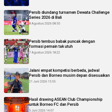
Persib diundang turnamen Dewata Challenge
Series 2026 di Bali
8 Agustus 2026 08:55
Persib tembus babak puncak dengan
formasi pemain tak utuh
7 Agustus 2026 18:22
Jalani empat kompetisi berbeda, jadwal
Persib dan Borneo musim depan disesuaikan
21 Juni 2026 15:55
Hasil drawing ASEAN Club Championship
untuk Borneo FC dan Persib
5 Juni 2026 14:07