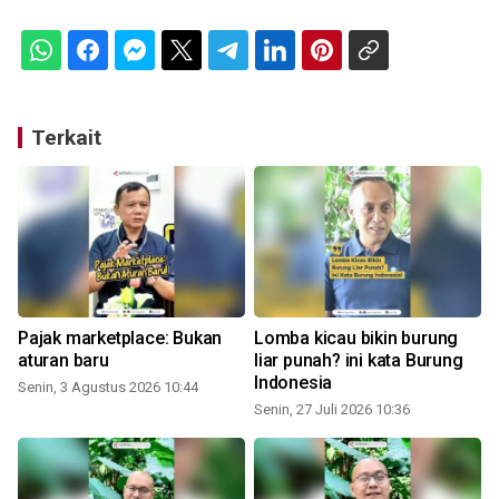
Terkait
Pajak marketplace: Bukan
Lomba kicau bikin burung
aturan baru
liar punah? ini kata Burung
Indonesia
Senin, 3 Agustus 2026 10:44
Senin, 27 Juli 2026 10:36
S