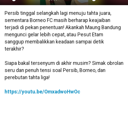
Play
Mute
Settings
PIP
En
Persib tinggal selangkah lagi menuju tahta juara,
ful
sementara Borneo FC masih berharap keajaiban
terjadi di pekan penentuan! Akankah Maung Bandung
mengunci gelar lebih cepat, atau Pesut Etam
sanggup membalikkan keadaan sampai detik
terakhir?
Siapa bakal tersenyum di akhir musim? Simak obrolan
seru dan penuh tensi soal Persib, Borneo, dan
perebutan tahta liga!
https://youtu.be/OmxadwoHwOc