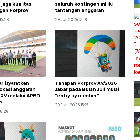
jaga kualitas
seluruh kontingen miliki
gan Porprov
tantangan anggaran
15:28
29 Juli 2026 15:19
r isyaratkan
Tahapan Porprov XV/2026
okasi anggaran
Jabar pada Bulan Juli mulai
XV melalui APBD
"entry by number"
n
29 Juni 2026 15:15
08:28