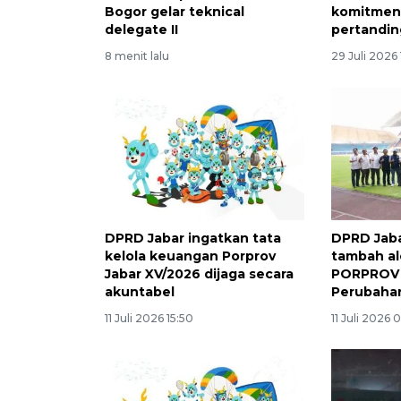
Bogor gelar teknical
komitmen 
delegate II
pertandin
8 menit lalu
29 Juli 2026 
DPRD Jabar ingatkan tata
DPRD Jaba
kelola keuangan Porprov
tambah al
Jabar XV/2026 dijaga secara
PORPROV 
akuntabel
Perubaha
11 Juli 2026 15:50
11 Juli 2026 