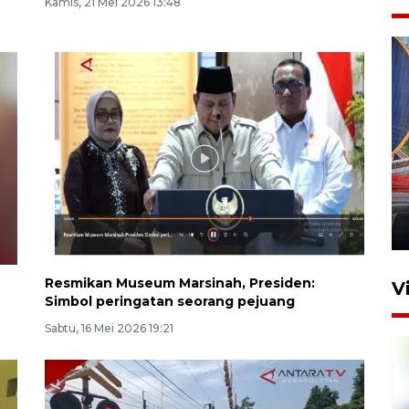
Kamis, 21 Mei 2026 13:48
Komisi V DPR tinjau
perlintasan sebidang di
Stasiun Bogor
12 Juni 2026 18:49
Resmikan Museum Marsinah, Presiden:
V
Simbol peringatan seorang pejuang
Sabtu, 16 Mei 2026 19:21