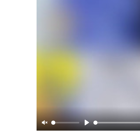
Unmute
Play