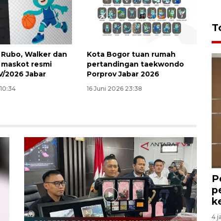
T
Rubo, Walker dan
Kota Bogor tuan rumah
 maskot resmi
pertandingan taekwondo
V/2026 Jabar
Porprov Jabar 2026
 10:34
16 Juni 2026 23:38
P
p
k
4 j