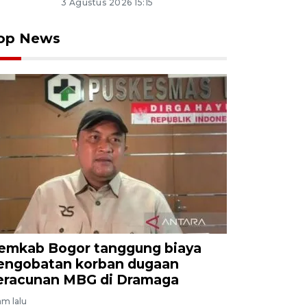
3 Agustus 2026 15:15
op News
emkab Bogor tanggung biaya
engobatan korban dugaan
eracunan MBG di Dramaga
am lalu