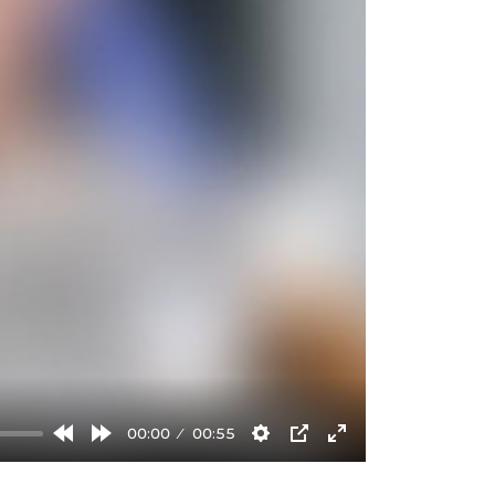
00:00
00:55
Rewind
Forward
Settings
PIP
Enter
10s
10s
fullscreen