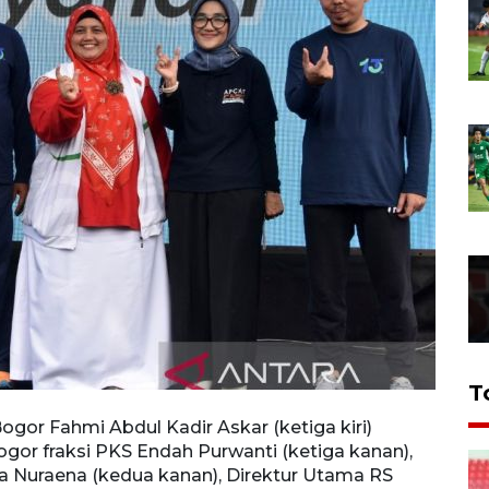
T
ogor Fahmi Abdul Kadir Askar (ketiga kiri)
Chief
or fraksi PKS Endah Purwanti (ketiga kanan),
disak
a Nuraena (kedua kanan), Direktur Utama RS
saat 