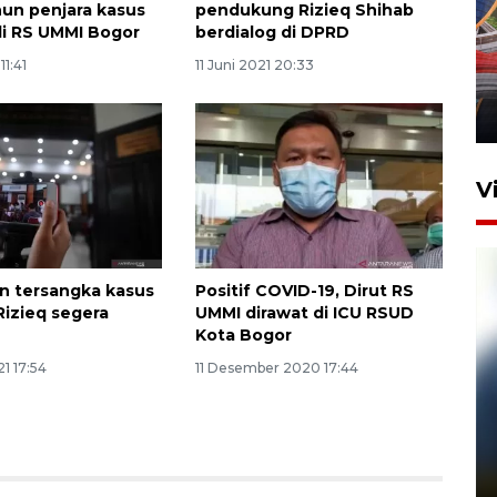
un penjara kasus
pendukung Rizieq Shihab
Komisi V DPR tinjau
di RS UMMI Bogor
berdialog di DPRD
perlintasan sebidang di
11:41
11 Juni 2021 20:33
Stasiun Bogor
12 Juni 2026 18:49
V
n tersangka kasus
Positif COVID-19, Dirut RS
Rizieq segera
UMMI dirawat di ICU RSUD
Kota Bogor
21 17:54
11 Desember 2020 17:44
Pelanggan Filaha Farm setia
sampai 8 tahan?
1 Juni 2026 05:47