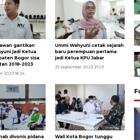
iawan gantikan
Ummi Wahyuni cetak sejarah
uni jadi Ketua
baru perempuan pertama
aten Bogor sisa
jadi Ketua KPU Jabar
tan 2018-2023
25 September 2023 21:03
r 2023 18:24
F
ihab divonis pidana
Wali Kota Bogor tunggu