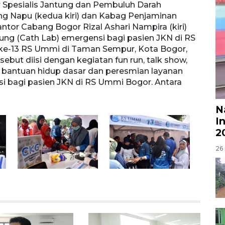
 Spesialis Jantung dan Pembuluh Darah
Ummi 
ang Napu (kedua kiri) dan Kabag Penjaminan
Jawa B
ntor Cabang Bogor Rizal Ashari Nampira (kiri)
pemer
tung (Cath Lab) emergensi bagi pasien JKN di RS
katet
ke-13 RS Ummi di Taman Sempur, Kota Bogor,
Megap
sebut diisi dengan kegiatan fun run, talk show,
n bantuan hidup dasar dan peresmian layanan
si bagi pasien JKN di RS Ummi Bogor. Antara
N
I
2
26 