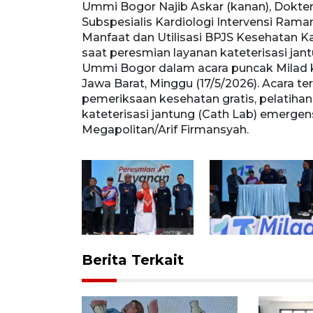
an hidup dasar
Ummi Bogor Najib Askar (kanan), Dokter
ien JKN di RS
Subspesialis Kardiologi Intervensi Ram
Manfaat dan Utilisasi BPJS Kesehatan Ka
saat peresmian layanan kateterisasi jan
Ummi Bogor dalam acara puncak Milad 
Jawa Barat, Minggu (17/5/2026). Acara ter
pemeriksaan kesehatan gratis, pelatiha
kateterisasi jantung (Cath Lab) emergen
Megapolitan/Arif Firmansyah.
Berita Terkait