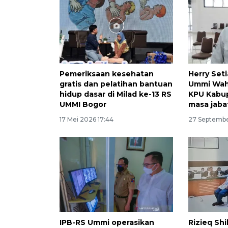
Pemeriksaan kesehatan
Herry Set
gratis dan pelatihan bantuan
Ummi Wahy
hidup dasar di Milad ke-13 RS
KPU Kabup
UMMI Bogor
masa jaba
17 Mei 2026 17:44
27 Septembe
IPB-RS Ummi operasikan
Rizieq Sh