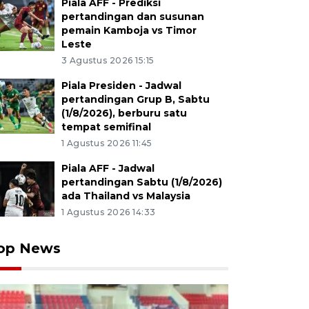
Piala AFF - Prediksi
pertandingan dan susunan
pemain Kamboja vs Timor
Leste
3 Agustus 2026 15:15
Piala Presiden - Jadwal
pertandingan Grup B, Sabtu
(1/8/2026), berburu satu
tempat semifinal
1 Agustus 2026 11:45
Piala AFF - Jadwal
pertandingan Sabtu (1/8/2026)
ada Thailand vs Malaysia
1 Agustus 2026 14:33
op News
 Executive Officer (CEO) RS Ummi Bogor Fahmi Abdul Kad
sikan Direktur Utama RS Ummi Bogor Najib Askar (kan
peresmian layanan kateterisasi jantung (Cath Lab) emer