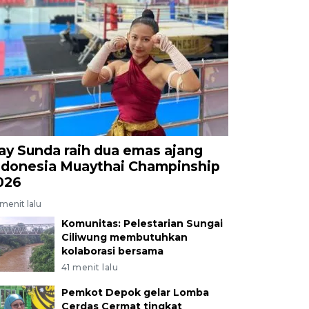
Bogor dalam acara puncak Milad ke-13 RS Ummi di Ta
arat, Minggu (17/5/2026). Acara tersebut diisi dengan ke
iksaan kesehatan gratis, pelatihan bantuan hidup das
erisasi jantung (Cath Lab) emergensi bagi pasien JKN 
olitan/Arif Firmansyah.
ay Sunda raih dua emas ajang
ndonesia Muaythai Champinship
026
menit lalu
Komunitas: Pelestarian Sungai
Ciliwung membutuhkan
kolaborasi bersama
41 menit lalu
Pemkot Depok gelar Lomba
Cerdas Cermat tingkat