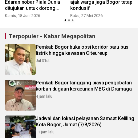
Edaran nobar Piala Dunia
ajak warga jaga Bogor tetap
ditujukan untuk dorong
kondusif
ekonomi daerah
Kamis, 18 Juni 2026
Rabu, 27 Mei 2026
S
Terpopuler - Kabar Megapolitan
Pemkab Bogor buka opsi koridor baru bus
listrik hingga kawasan Citeureup
Jul 31st
Pemkab Bogor tanggung biaya pengobatan
korban dugaan keracunan MBG di Dramaga
4 jam lalu
Jadwal dan lokasi pelayanan Samsat Keliling
Kota Bogor, Jumat (7/8/2026)
11 jam lalu