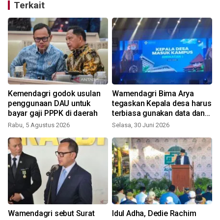
Terkait
Kemendagri godok usulan
Wamendagri Bima Arya
penggunaan DAU untuk
tegaskan Kepala desa harus
bayar gaji PPPK di daerah
terbiasa gunakan data dan
inovasi
Rabu, 5 Agustus 2026
Selasa, 30 Juni 2026
Wamendagri sebut Surat
Idul Adha, Dedie Rachim