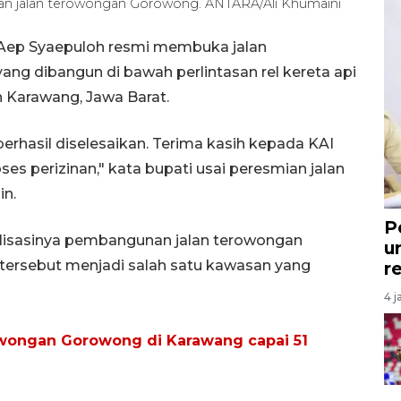
an jalan terowongan Gorowong. ANTARA/Ali Khumaini
Aep Syaepuloh resmi membuka jalan
g dibangun di bawah perlintasan rel kereta api
Karawang, Jawa Barat.
berhasil diselesaikan. Terima kasih kepada KAI
s perizinan," kata bupati usai peresmian jalan
in.
P
alisasinya pembangunan jalan terowongan
u
ersebut menjadi salah satu kawasan yang
r
4 j
ongan Gorowong di Karawang capai 51