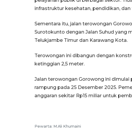
pelayanan publik di berbagai sektor. Tida
infrastruktur kesehatan, pendidikan, dan f
Sementara itu, jalan terowongan Gorowo
Surotokunto dengan Jalan Suhud yang
Telukjambe Timur dan Karawang Kota.
Terowongan ini dibangun dengan konstru
ketinggian 2,5 meter.
Jalan terowongan Gorowong ini dimulai
rampung pada 25 Desember 2025. Peme
anggaran sekitar Rp15 miliar untuk pe
Pewarta: M.Ali Khumaini