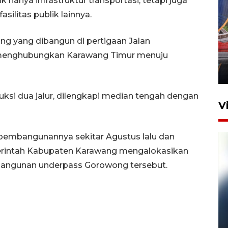
k hanya infrastruktur transportasi, tetapi juga
asilitas publik lainnya.
Komisi V DPR tinjau
ng yang dibangun di pertigaan Jalan
perlintasan sebidang di
 menghubungkan Karawang Timur menuju
Stasiun Bogor
12 Juni 2026 18:49
ksi dua jalur, dilengkapi median tengah dengan
V
 pembangunannya sekitar Agustus lalu dan
rintah Kabupaten Karawang mengalokasikan
mbangunan underpass Gorowong tersebut.
Pelanggan Filaha Farm setia
sampai 8 tahan?