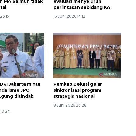
an MA Salmun tidak
evaluasi menyeluruh
tal
perlintasan sebidang KAI
 23:15
13 Juni 2026 14:12
DKI Jakarta minta
Pemkab Bekasi gelar
ndalisme JPO
sinkronisasi program
gung ditindak
strategis nasional
8 Juni 2026 23:28
 10:24