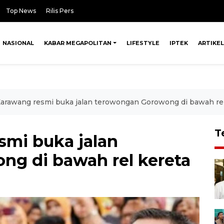
Top News
Rilis Pers
NASIONAL
KABAR MEGAPOLITAN
LIFESTYLE
IPTEK
ARTIKEL
Karawang resmi buka jalan terowongan Gorowong di bawah rel
T
smi buka jalan
g di bawah rel kereta