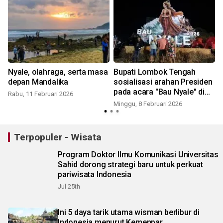
Nyale, olahraga, serta masa
Bupati Lombok Tengah
depan Mandalika
sosialisasi arahan Presiden
pada acara "Bau Nyale" di
Rabu, 11 Februari 2026
Pantai Seger Mandalika
Minggu, 8 Februari 2026
Terpopuler - Wisata
Program Doktor Ilmu Komunikasi Universitas
Sahid dorong strategi baru untuk perkuat
pariwisata Indonesia
Jul 25th
Ini 5 daya tarik utama wisman berlibur di
Indonesia menurut Kemenpar