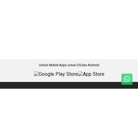
Unduh Mobile Apps untuk iOS dan Android
Jelajahi ANTARA News Megapolitan
Nasional
Foto
Kabar Megapolitan
Video
Lifestyle
Ketentuan Penggunaan