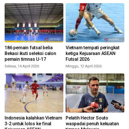
186 pemain futsal belia
Vietnam tempati peringkat
Bekasi ikuti seleksi calon
ketiga Kejuaraan ASEAN
pemain timnas U-17
Futsal 2026
Selasa, 14 April 2026
Minggu, 12 April 2026
M
Indonesia kalahkan Vietnam
Pelatih Hector Souto
3-2 untuk lolos ke final
waspadai penuh kekuatan