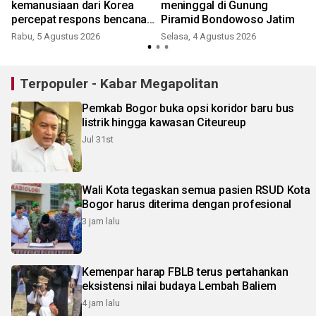
kemanusiaan dari Korea
meninggal di Gunung
percepat respons bencana
Piramid Bondowoso Jatim
nasional
Rabu, 5 Agustus 2026
Selasa, 4 Agustus 2026
Terpopuler - Kabar Megapolitan
Pemkab Bogor buka opsi koridor baru bus
listrik hingga kawasan Citeureup
Jul 31st
Wali Kota tegaskan semua pasien RSUD Kota
Bogor harus diterima dengan profesional
3 jam lalu
Kemenpar harap FBLB terus pertahankan
eksistensi nilai budaya Lembah Baliem
4 jam lalu