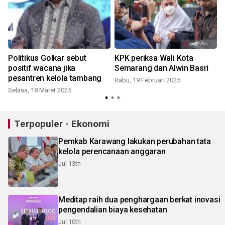
Politikus Golkar sebut
KPK periksa Wali Kota
positif wacana jika
Semarang dan Alwin Basri
pesantren kelola tambang
Rabu, 19 Februari 2025
Selasa, 18 Maret 2025
S
Terpopuler - Ekonomi
Pemkab Karawang lakukan perubahan tata
kelola perencanaan anggaran
Jul 13th
Meditap raih dua penghargaan berkat inovasi
pengendalian biaya kesehatan
Jul 10th