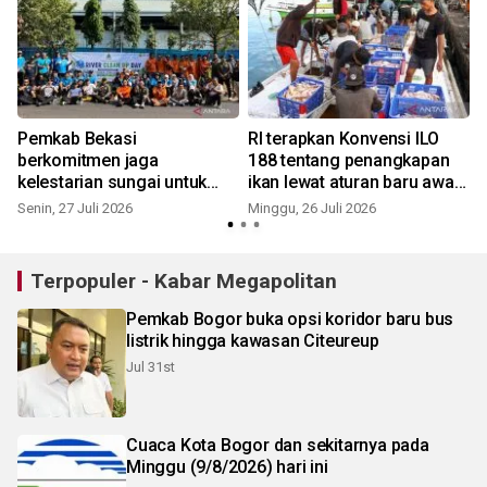
Pemkab Bekasi
RI terapkan Konvensi ILO
berkomitmen jaga
188 tentang penangkapan
l
kelestarian sungai untuk
ikan lewat aturan baru awak
tingkatkan kualitas
kapal perikanan
Senin, 27 Juli 2026
Minggu, 26 Juli 2026
S
lingkungan
Terpopuler - Kabar Megapolitan
Pemkab Bogor buka opsi koridor baru bus
listrik hingga kawasan Citeureup
Jul 31st
Cuaca Kota Bogor dan sekitarnya pada
Minggu (9/8/2026) hari ini