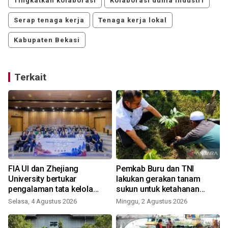
Tingkatkan kolaborasi
Kolaborasi dunia industri
Serap tenaga kerja
Tenaga kerja lokal
Kabupaten Bekasi
Terkait
FIA UI dan Zhejiang
Pemkab Buru dan TNI
University bertukar
lakukan gerakan tanam
pengalaman tata kelola
sukun untuk ketahanan
kampus
pangan
Selasa, 4 Agustus 2026
Minggu, 2 Agustus 2026
S