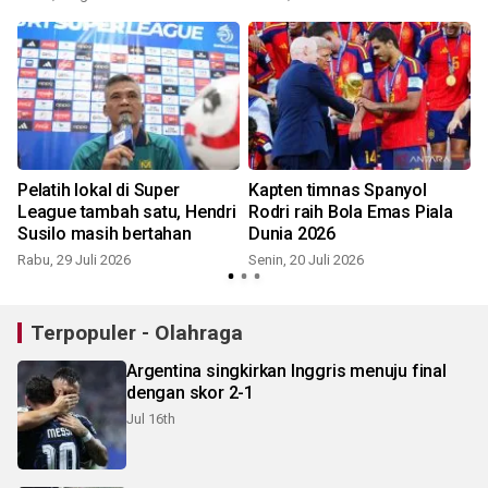
r
Pelatih lokal di Super
Kapten timnas Spanyol
League tambah satu, Hendri
Rodri raih Bola Emas Piala
Susilo masih bertahan
Dunia 2026
S
Rabu, 29 Juli 2026
Senin, 20 Juli 2026
Terpopuler - Olahraga
Argentina singkirkan Inggris menuju final
dengan skor 2-1
Jul 16th