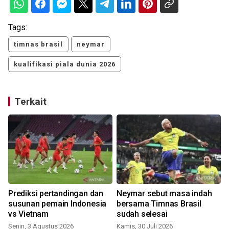
Tags:
timnas brasil
neymar
kualifikasi piala dunia 2026
Terkait
r
Prediksi pertandingan dan
Neymar sebut masa indah
susunan pemain Indonesia
bersama Timnas Brasil
vs Vietnam
sudah selesai
M
Senin, 3 Agustus 2026
Kamis, 30 Juli 2026