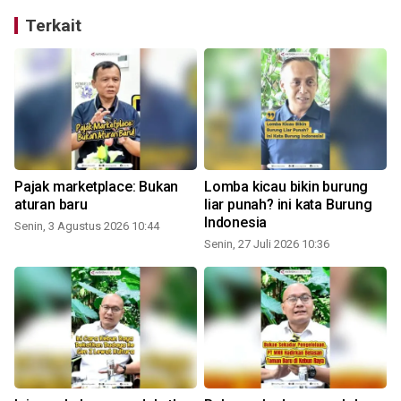
Terkait
Pajak marketplace: Bukan
Lomba kicau bikin burung
aturan baru
liar punah? ini kata Burung
Indonesia
Senin, 3 Agustus 2026 10:44
Senin, 27 Juli 2026 10:36
S