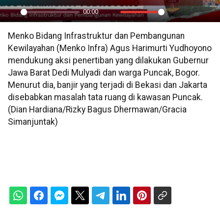
00:00
Play
Mute
Settings
PIP
En
Menko Bidang Infrastruktur dan Pembangunan
ful
Kewilayahan (Menko Infra) Agus Harimurti Yudhoyono
mendukung aksi penertiban yang dilakukan Gubernur
Jawa Barat Dedi Mulyadi dan warga Puncak, Bogor.
Menurut dia, banjir yang terjadi di Bekasi dan Jakarta
disebabkan masalah tata ruang di kawasan Puncak.
(Dian Hardiana/Rizky Bagus Dhermawan/Gracia
Simanjuntak)