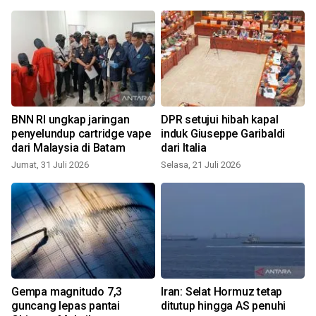
BNN RI ungkap jaringan
DPR setujui hibah kapal
penyelundup cartridge vape
induk Giuseppe Garibaldi
dari Malaysia di Batam
dari Italia
Jumat, 31 Juli 2026
Selasa, 21 Juli 2026
R
Gempa magnitudo 7,3
Iran: Selat Hormuz tetap
guncang lepas pantai
ditutup hingga AS penuhi