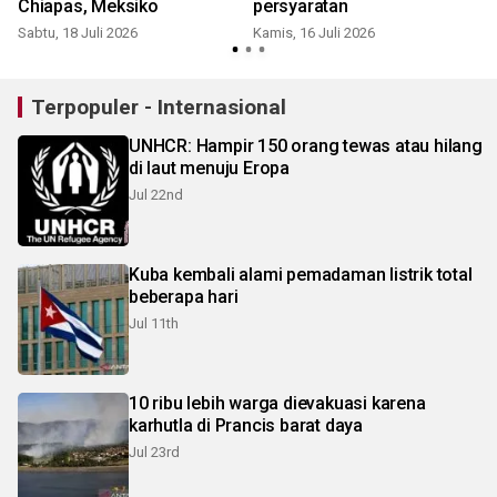
Chiapas, Meksiko
persyaratan
Sabtu, 18 Juli 2026
Kamis, 16 Juli 2026
R
Terpopuler - Internasional
UNHCR: Hampir 150 orang tewas atau hilang
di laut menuju Eropa
Jul 22nd
Kuba kembali alami pemadaman listrik total
beberapa hari
Jul 11th
10 ribu lebih warga dievakuasi karena
karhutla di Prancis barat daya
Jul 23rd