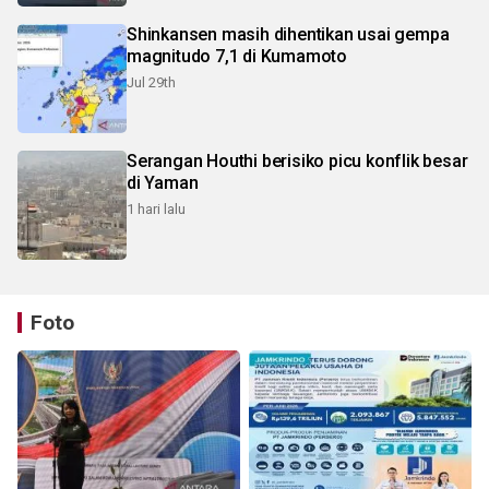
Shinkansen masih dihentikan usai gempa
magnitudo 7,1 di Kumamoto
Jul 29th
Serangan Houthi berisiko picu konflik besar
di Yaman
1 hari lalu
Foto