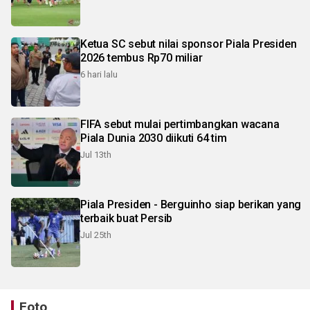
Ketua SC sebut nilai sponsor Piala Presiden
2026 tembus Rp70 miliar
6 hari lalu
FIFA sebut mulai pertimbangkan wacana
Piala Dunia 2030 diikuti 64 tim
Jul 13th
Piala Presiden - Berguinho siap berikan yang
terbaik buat Persib
Jul 25th
Foto