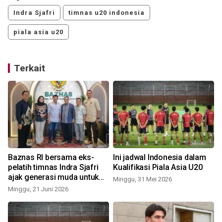
Indra Sjafri
timnas u20 indonesia
piala asia u20
Terkait
Baznas RI bersama eks-
Ini jadwal Indonesia dalam
pelatih timnas Indra Sjafri
Kualifikasi Piala Asia U20
ajak generasi muda untuk
Minggu, 31 Mei 2026
gemar berzakat
Minggu, 21 Juni 2026
S