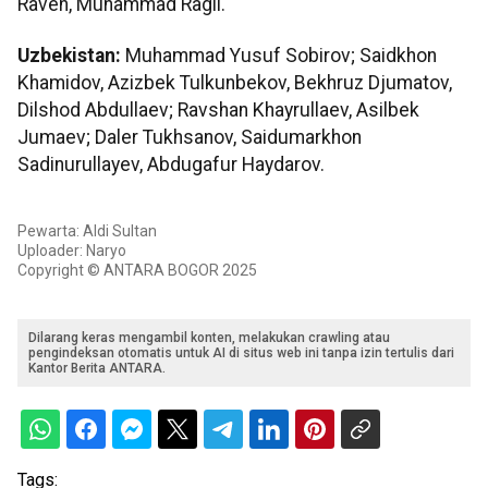
Raven, Muhammad Ragil.
Uzbekistan:
Muhammad Yusuf Sobirov; Saidkhon
Khamidov, Azizbek Tulkunbekov, Bekhruz Djumatov,
Dilshod Abdullaev; Ravshan Khayrullaev, Asilbek
Jumaev; Daler Tukhsanov, Saidumarkhon
Sadinurullayev, Abdugafur Haydarov.
Pewarta: Aldi Sultan
Uploader: Naryo
Copyright © ANTARA BOGOR 2025
Dilarang keras mengambil konten, melakukan crawling atau
pengindeksan otomatis untuk AI di situs web ini tanpa izin tertulis dari
Kantor Berita ANTARA.
Tags: