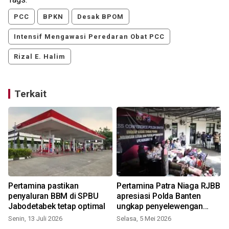
PCC
BPKN
Desak BPOM
Intensif Mengawasi Peredaran Obat PCC
Rizal E. Halim
Terkait
B
Pertamina pastikan
Pertamina Patra Niaga RJBB
penyaluran BBM di SPBU
apresiasi Polda Banten
Jabodetabek tetap optimal
ungkap penyelewengan
BBM-LPG subsidi
Senin, 13 Juli 2026
Selasa, 5 Mei 2026