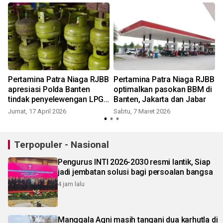
Pertamina Patra Niaga RJBB
Pertamina Patra Niaga RJBB
apresiasi Polda Banten
optimalkan pasokan BBM di
tindak penyelewengan LPG
Banten, Jakarta dan Jabar
Subsidi
Jumat, 17 April 2026
Sabtu, 7 Maret 2026
Terpopuler - Nasional
Pengurus INTI 2026-2030 resmi lantik, Siap
jadi jembatan solusi bagi persoalan bangsa
4 jam lalu
Manggala Agni masih tangani dua karhutla di