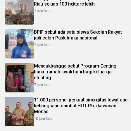
Riau seluas 100 hektare lebih
7 jam lalu
BPIP sebut ada satu siswa Sekolah Rakyat
jadi calon Paskibraka nasional
7 jam lalu
Mendukbangga sebut Program Genting
bantu rumah layak huni bagi keluarga
stunting
7 jam lalu
11.000 personel perkuat sinergitas lewat apel
kebangsaan sambut HUT RI di kawasan
Monas
10 jam lalu