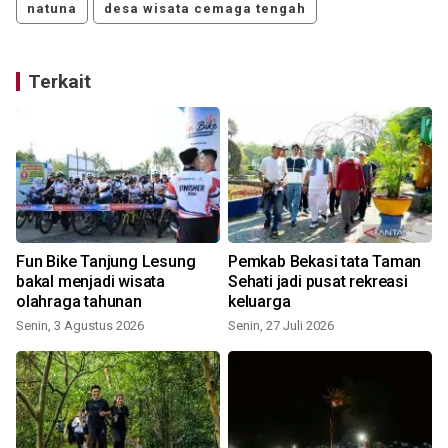
natuna
desa wisata cemaga tengah
Terkait
i
Fun Bike Tanjung Lesung
Pemkab Bekasi tata Taman
bakal menjadi wisata
Sehati jadi pusat rekreasi
olahraga tahunan
keluarga
Senin, 3 Agustus 2026
Senin, 27 Juli 2026
M