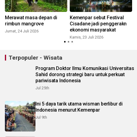
Merawat masa depan di
Kemenpar sebut Festival
rimbun mangrove
Cisadane jadi penggerakn
ekonomi masyarakat
Jumat, 24 Juli 2026
Kamis, 23 Juli 2026
R
Terpopuler - Wisata
Program Doktor Ilmu Komunikasi Universitas
Sahid dorong strategi baru untuk perkuat
pariwisata Indonesia
Jul 25th
Ini 5 daya tarik utama wisman berlibur di
Indonesia menurut Kemenpar
Jul 9th