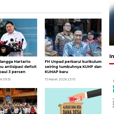
Pelanggan Filaha Farm setia
sampai 8 tahan?
1 Juni 2026 05:47
I
langga Hartarto
FH Unpad perbarui kurikulum
u antisipasi defisit
seiring tumbuhnya KUHP dan
aui 3 persen
KUHAP baru
6 09:15
13 Maret 2026 23:10