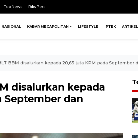
Top News
Rilis Pers
NASIONAL
KABAR MEGAPOLITAN
LIFESTYLE
IPTEK
ARTIKEL
LT BBM disalurkan kepada 20,65 juta KPM pada September
T
 disalurkan kepada
a September dan