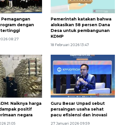
t: Pemagangan
Pemerintah katakan bahwa
program dengan
alokasikan 58 persen Dana
tertinggi
Desa untuk pembangunan
KDMP
 2026 08:27
18 Februari 2026 13:47
DM: Naiknya harga
Guru Besar Unpad sebut
dampak positif
persaingan usaha sehat
Vaksin HPV untuk siswa laki-
erimaan negara
pacu efisiensi dan inovasi
laki
026 21:05
27 Januari 2026 09:59
2026-08-06 06:30:00