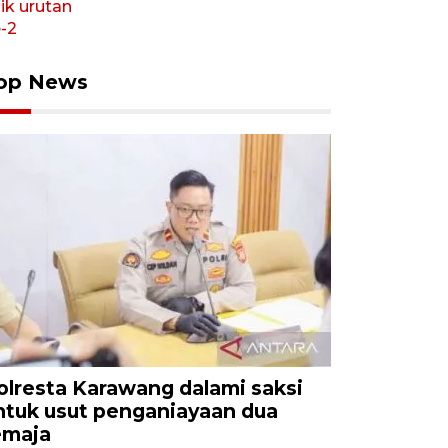
op News
olresta Karawang dalami saksi
ntuk usut penganiayaan dua
emaja