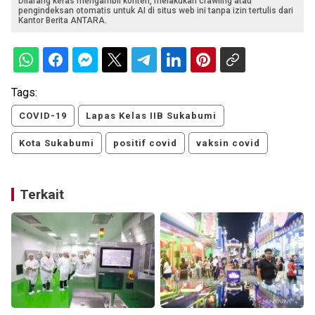
Dilarang keras mengambil konten, melakukan crawling atau
pengindeksan otomatis untuk AI di situs web ini tanpa izin tertulis dari
Kantor Berita ANTARA.
Tags:
COVID-19
Lapas Kelas IIB Sukabumi
Kota Sukabumi
positif covid
vaksin covid
Terkait