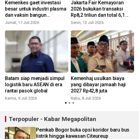
Kemenkes gaet investasi
Jakarta Fair Kemayoran
besar untuk industri plasma
2026 bukukan transaksi
dan vaksin bangun
Rp8,2 triliun dan total 6,1
ketahanan kesehatan
juta pengunjung
Jumat, 17 Juli 2026
Senin, 13 Juli 2026
R
Batam siap menjadi simpul
Kemenhaj usulkan biaya
logistik baru ASEAN di era
yang dibayar jamaah haji
rantai pasok global
2027 Rp42,8 juta
Kamis, 9 Juli 2026
Rabu, 8 Juli 2026
S
Terpopuler - Kabar Megapolitan
Pemkab Bogor buka opsi koridor baru bus
listrik hingga kawasan Citeureup