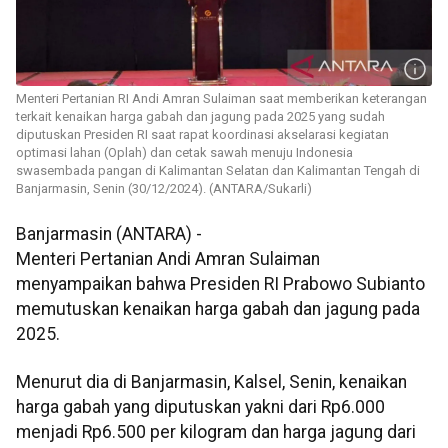
Menteri Pertanian RI Andi Amran Sulaiman saat memberikan keterangan
terkait kenaikan harga gabah dan jagung pada 2025 yang sudah
diputuskan Presiden RI saat rapat koordinasi akselarasi kegiatan
optimasi lahan (Oplah) dan cetak sawah menuju Indonesia
swasembada pangan di Kalimantan Selatan dan Kalimantan Tengah di
Banjarmasin, Senin (30/12/2024). (ANTARA/Sukarli)
Banjarmasin (ANTARA) -
Menteri Pertanian Andi Amran Sulaiman
menyampaikan bahwa Presiden RI Prabowo Subianto
memutuskan kenaikan harga gabah dan jagung pada
2025.
Menurut dia di Banjarmasin, Kalsel, Senin, kenaikan
harga gabah yang diputuskan yakni dari Rp6.000
menjadi Rp6.500 per kilogram dan harga jagung dari