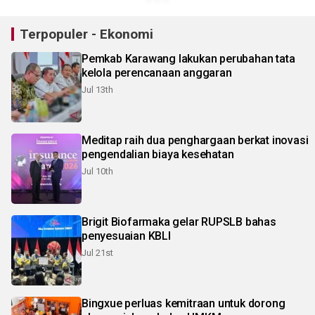
Terpopuler - Ekonomi
Pemkab Karawang lakukan perubahan tata
kelola perencanaan anggaran
Jul 13th
Meditap raih dua penghargaan berkat inovasi
pengendalian biaya kesehatan
Jul 10th
Brigit Biofarmaka gelar RUPSLB bahas
penyesuaian KBLI
Jul 21st
Bingxue perluas kemitraan untuk dorong