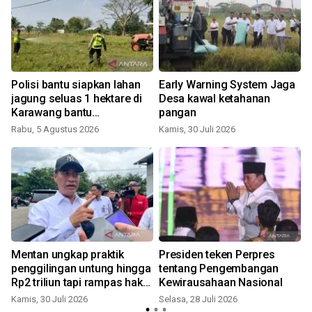
Polisi bantu siapkan lahan
Early Warning System Jaga
jagung seluas 1 hektare di
Desa kawal ketahanan
Karawang bantu
pangan
swasembada pangan
Rabu, 5 Agustus 2026
Kamis, 30 Juli 2026
S
Mentan ungkap praktik
Presiden teken Perpres
penggilingan untung hingga
tentang Pengembangan
Rp2 triliun tapi rampas hak
Kewirausahaan Nasional
rakyat
Kamis, 30 Juli 2026
Selasa, 28 Juli 2026
S