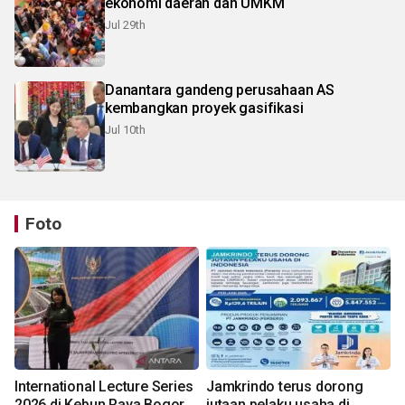
ekonomi daerah dan UMKM
Jul 29th
Danantara gandeng perusahaan AS
kembangkan proyek gasifikasi
Jul 10th
Foto
International Lecture Series
Jamkrindo terus dorong
2026 di Kebun Raya Bogor
jutaan pelaku usaha di